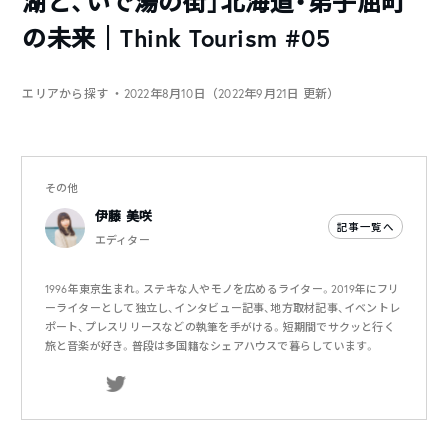
湖と、いで湯の街」北海道・弟子屈町
の未来｜Think Tourism #05
エリアから探す
・2022年8月10日（2022年9月21日 更新）
その他
伊藤 美咲
記事一覧へ
エディター
1996年東京生まれ。ステキな人やモノを広めるライター。2019年にフリ
ーライターとして独立し、インタビュー記事、地方取材記事、イベントレ
ポート、プレスリリースなどの執筆を手がける。短期間でサクッと行く
旅と音楽が好き。普段は多国籍なシェアハウスで暮らしています。