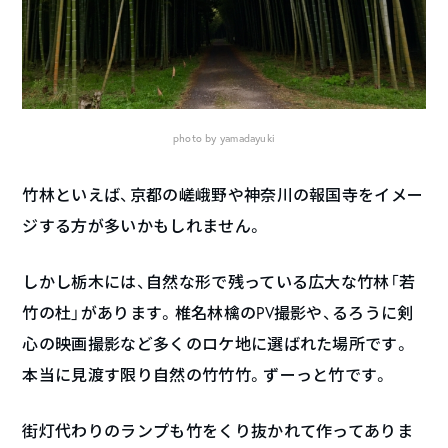
photo by yamadayuki
竹林といえば、京都の嵯峨野や神奈川の報国寺をイメー
ジする方が多いかもしれません。
しかし栃木には、自然な形で残っている広大な竹林「若
竹の杜」があります。椎名林檎のPV撮影や、るろうに剣
心の映画撮影など多くのロケ地に選ばれた場所です。
本当に見渡す限り自然の竹竹竹。ずーっと竹です。
街灯代わりのランプも竹をくり抜かれて作ってありま