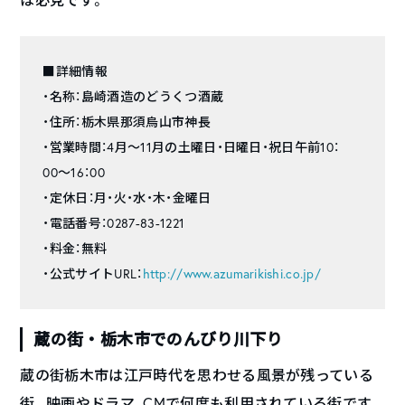
■詳細情報
・名称：島崎酒造のどうくつ酒蔵
・住所：栃木県那須烏山市神長
・営業時間：4月〜11月の土曜日・日曜日・祝日午前10：
00〜16：00
・定休日：月・火・水・木・金曜日
・電話番号：0287-83-1221
・料金：無料
・公式サイトURL：
http://www.azumarikishi.co.jp/
蔵の街・栃木市でのんびり川下り
蔵の街栃木市は江戸時代を思わせる風景が残っている
街。映画やドラマ、CMで何度も利用されている街です。