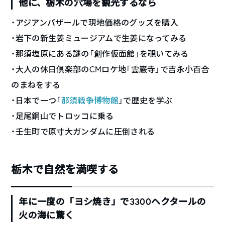
他に、栃木の穴場を観光するなら
・アジアンバザールで現地価格のグッズを購入
・岩下の新生姜ミュージアムで生姜になってみる
・那須塩原にある謎の「創作仮面館」を覗いてみる
・大人の休日倶楽部のCMロケ地「雲巌寺」で吉永小百合
のまねをする
・日本で一つ「
那須戦争博物館
」で歴史を学ぶ
・足尾銅山でトロッコに乗る
・壬生町で原寸大ガンダムに圧倒される
栃木で自然を満喫する
年に一度の「ヨシ焼き」で3300ヘクタールの
火の海に驚く