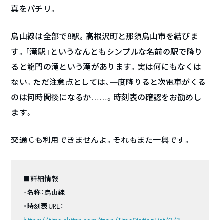
真をパチリ。
烏山線は全部で8駅。高根沢町と那須烏山市を結びま
す。「滝駅」というなんともシンプルな名前の駅で降り
ると龍門の滝という滝があります。実は何にもなくは
ない。ただ注意点としては、一度降りると次電車がくる
のは何時間後になるか……。時刻表の確認をお勧めし
ます。
交通ICも利用できませんよ。それもまた一興です。
■詳細情報
・名称：烏山線
・時刻表URL：
https://time.ekitan.com/train/TimeStationList/0/3-