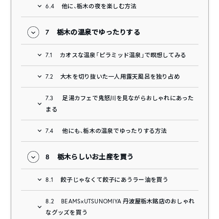
6.4
他に、栃木の夜を楽しむ方法
7
栃木の温泉でゆったりする
7.1
カオスな温泉「ピラミッド温泉」で瞑想してみる
7.2
大木を切り抜いた一人用露天風呂を独り占め
7.3
足湯カフェで鬼怒川を見ながらおしゃれにあった
まる
7.4
他にも、栃木の温泉でゆったりする方法
8
栃木らしいお土産を買う
8.1
餃子じゃなくて餃子にあうラー油を買う
8.2
BEAMS×UTSUNOMIYA 丹波屋栃木銘店のおしゃれ
なグッズを買う