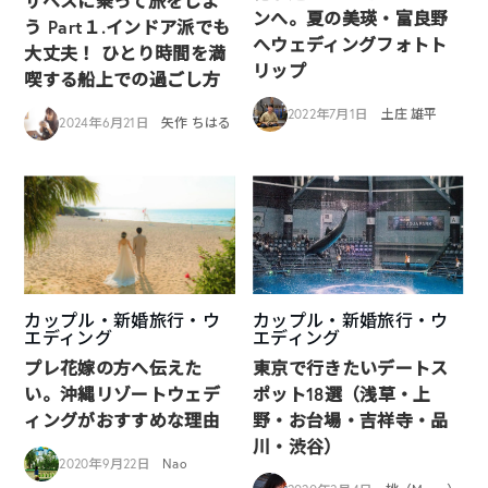
ザベスに乗って旅をしよ
ンへ。夏の美瑛・富良野
う Part１.インドア派でも
へウェディングフォトト
大丈夫！ ひとり時間を満
リップ
喫する船上での過ごし方
2022年7月1日
土庄 雄平
2024年6月21日
矢作 ちはる
カップル・新婚旅行・ウ
カップル・新婚旅行・ウ
エディング
エディング
プレ花嫁の方へ伝えた
東京で行きたいデートス
い。沖縄リゾートウェデ
ポット18選（浅草・上
ィングがおすすめな理由
野・お台場・吉祥寺・品
川・渋谷）
2020年9月22日
Nao