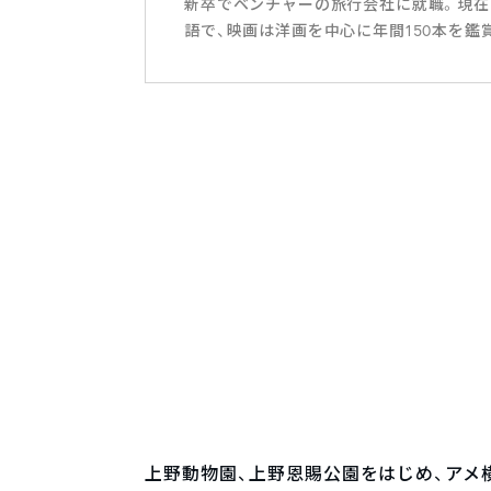
新卒でベンチャーの旅行会社に就職。現在
語で、映画は洋画を中心に年間150本を鑑
上野動物園、上野恩賜公園をはじめ、アメ