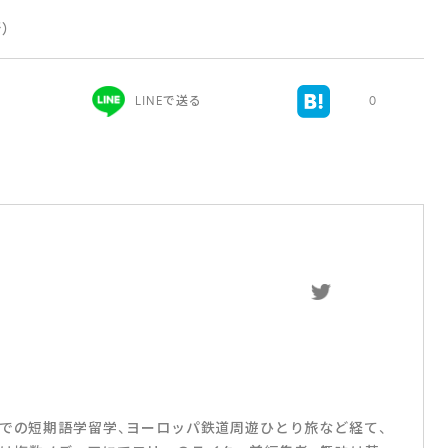
新）
LINEで送る
0
スでの短期語学留学、ヨーロッパ鉄道周遊ひとり旅など経て、