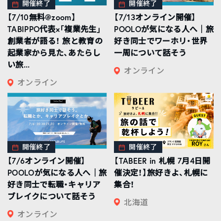
開催終了
開催終了
【7/10無料@zoom】
【7/13オンライン開催】
TABIPPO代表×「複業先生」
POOLOが気になる人へ｜旅
創業者が語る！ 旅と教育の
好き同士でワーホリ・世界
起業家から見た、あたらし
一周について話そう
い旅...
オンライン
オンライン
開催終了
開催終了
【7/6オンライン開催】
【TABEER in 札幌 7月4日開
POOLOが気になる人へ｜旅
催決定！】旅好きよ、札幌に
好き同士で転職・キャリア
集合！
ブレイクについて話そう
北海道
オンライン