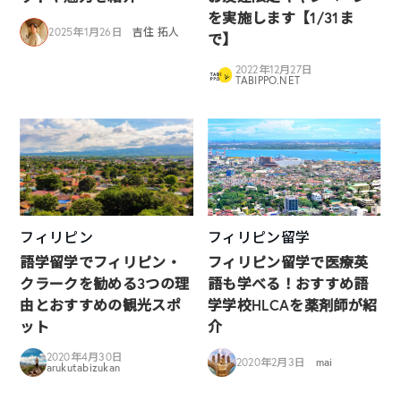
を実施します【1/31ま
2025年1月26日
吉住 拓人
で】
2022年12月27日
TABIPPO.NET
フィリピン
フィリピン留学
語学留学でフィリピン・
フィリピン留学で医療英
クラークを勧める3つの理
語も学べる！おすすめ語
由とおすすめの観光スポ
学学校HLCAを薬剤師が紹
ット
介
2020年4月30日
2020年2月3日
mai
arukutabizukan