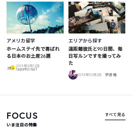
アメリカ留学
エリアから探す
ホームステイ先で喜ばれ
遠距離彼氏と90日間、毎
る日本のお土産26選
日写ルンですを撮ってみ
た
2019年3月12日
TABIPPO.NET
2018年10月2日
伊達 瞳
FOCUS
すべて見る
いま注目の特集