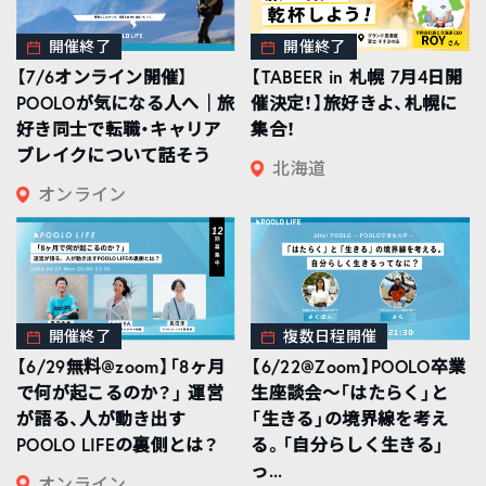
開催終了
開催終了
【7/6オンライン開催】
【TABEER in 札幌 7月4日開
POOLOが気になる人へ｜旅
催決定！】旅好きよ、札幌に
好き同士で転職・キャリア
集合！
ブレイクについて話そう
北海道
オンライン
開催終了
複数日程開催
【6/29無料@zoom】「8ヶ月
【6/22@Zoom】POOLO卒業
で何が起こるのか？」 運営
生座談会〜「はたらく」と
が語る、人が動き出す
「生きる」の境界線を考え
POOLO LIFEの裏側とは？
る。「自分らしく生きる」
っ...
オンライン