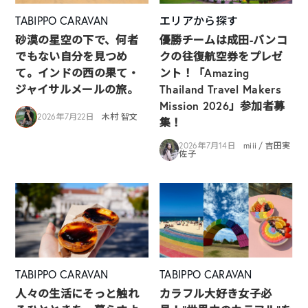
TABIPPO CARAVAN
エリアから探す
砂漠の星空の下で、何者
優勝チームは成田-バンコ
でもない自分を見つめ
クの往復航空券をプレゼ
て。インドの西の果て・
ント！「Amazing
ジャイサルメールの旅。
Thailand Travel Makers
Mission 2026」参加者募
2026年7月22日
木村 智文
集！
2026年7月14日
miii / 吉田実
佐子
TABIPPO CARAVAN
TABIPPO CARAVAN
人々の生活にそっと触れ
カラフル大好き女子必