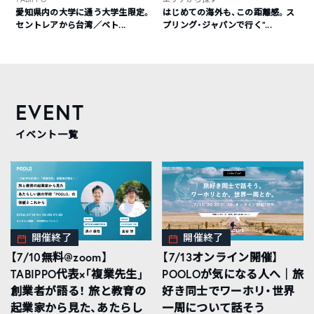
愛知県内の大学に通う大学生限定。
はじめての海外も、この距離感。ス
セントレアから台湾／ベト...
プリング・ジャパンで行く“...
EVENT
イベント一覧
開催終了
開催終了
【7/10無料@zoom】
【7/13オンライン開催】
TABIPPO代表×「複業先生」
POOLOが気になる人へ｜旅
創業者が語る！ 旅と教育の
好き同士でワーホリ・世界
起業家から見た、あたらし
一周について話そう