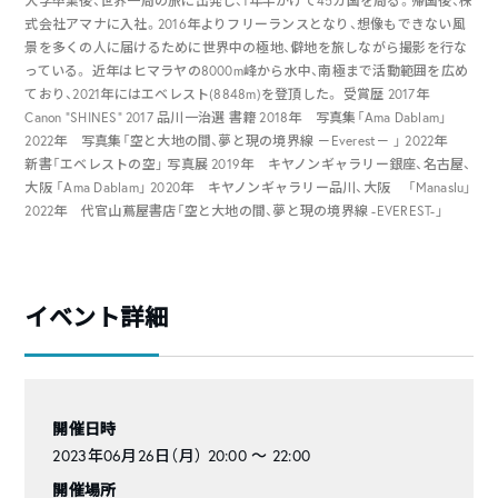
大学卒業後、世界一周の旅に出発し、1年半かけて45カ国を周る。帰国後、株
式会社アマナに入社。2016年よりフリーランスとなり、想像もできない風
景を多くの人に届けるために世界中の極地、僻地を旅しながら撮影を行な
っている。 近年はヒマラヤの8000m峰から水中、南極まで活動範囲を広め
ており、2021年にはエベレスト(8848m)を登頂した。 受賞歴 2017年
Canon "SHINES" 2017 品川一治選 書籍 2018年 写真集「Ama Dablam」
2022年 写真集「空と大地の間、夢と現の境界線 －Everest－ 」 2022年
新書「エベレストの空」 写真展 2019年 キヤノンギャラリー銀座、名古屋、
大阪 「Ama Dablam」 2020年 キヤノンギャラリー品川、大阪 「Manaslu」
2022年 代官山蔦屋書店「空と大地の間、夢と現の境界線 -EVEREST-」
イベント詳細
開催日時
2023年06月26日（月） 20:00 〜 22:00
開催場所