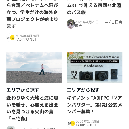
ら台湾／ベトナムへ飛び
ム3」で叶える四国↔︎北陸
立つ、学生だけの海外企
のバス旅
画プロジェクトが始まり
2026年4月23日
miii / 吉田実
ます
佐子
2026年4月28日
TABIPPO.NET
エリアから探す
エリアから探す
変わりゆく大地と海に思
キヤノン × TABIPPO「Vア
いを馳せ、心震える出会
ンバサダー」第1期 公式メ
いを見つける火山の島
ンバー募集！
「三宅島」
2026年2月28日
TABIPPO.NET