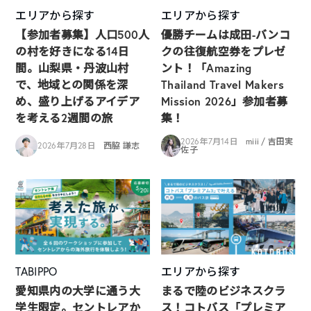
エリアから探す
エリアから探す
【参加者募集】人口500人
優勝チームは成田-バンコ
の村を好きになる14日
クの往復航空券をプレゼ
間。山梨県・丹波山村
ント！「Amazing
で、地域との関係を深
Thailand Travel Makers
め、盛り上げるアイデア
Mission 2026」参加者募
を考える2週間の旅
集！
2026年7月14日
miii / 吉田実
2026年7月28日
西脇 謙志
佐子
TABIPPO
エリアから探す
愛知県内の大学に通う大
まるで陸のビジネスクラ
学生限定。セントレアか
ス！コトバス「プレミア