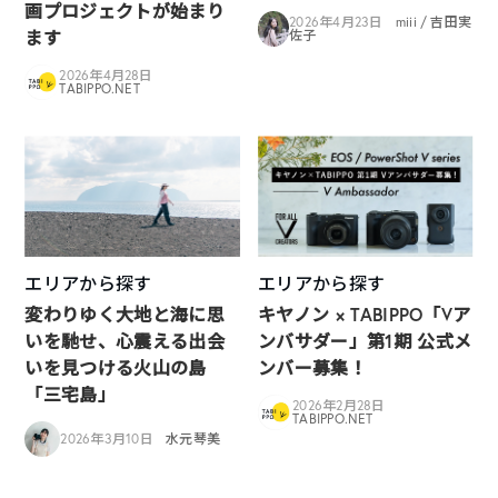
画プロジェクトが始まり
2026年4月23日
miii / 吉田実
ます
佐子
2026年4月28日
TABIPPO.NET
エリアから探す
エリアから探す
変わりゆく大地と海に思
キヤノン × TABIPPO「Vア
いを馳せ、心震える出会
ンバサダー」第1期 公式メ
いを見つける火山の島
ンバー募集！
「三宅島」
2026年2月28日
TABIPPO.NET
2026年3月10日
水元琴美