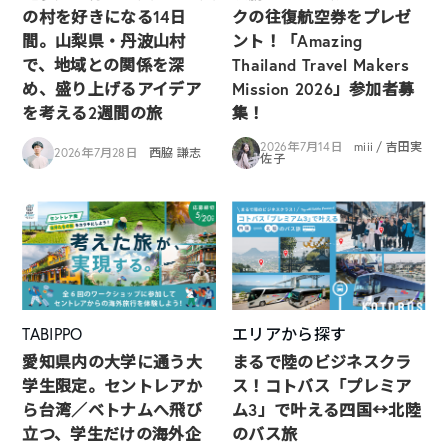
の村を好きになる14日
クの往復航空券をプレゼ
間。山梨県・丹波山村
ント！「Amazing
で、地域との関係を深
Thailand Travel Makers
め、盛り上げるアイデア
Mission 2026」参加者募
を考える2週間の旅
集！
2026年7月14日
miii / 吉田実
2026年7月28日
西脇 謙志
佐子
TABIPPO
エリアから探す
愛知県内の大学に通う大
まるで陸のビジネスクラ
学生限定。セントレアか
ス！コトバス「プレミア
ら台湾／ベトナムへ飛び
ム3」で叶える四国↔︎北陸
立つ、学生だけの海外企
のバス旅