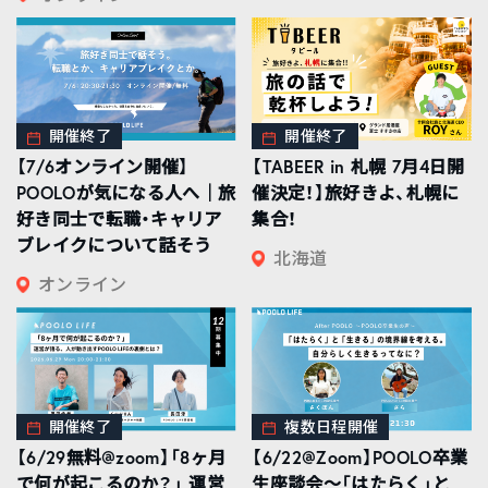
開催終了
開催終了
【7/6オンライン開催】
【TABEER in 札幌 7月4日開
POOLOが気になる人へ｜旅
催決定！】旅好きよ、札幌に
好き同士で転職・キャリア
集合！
ブレイクについて話そう
北海道
オンライン
開催終了
複数日程開催
【6/29無料@zoom】「8ヶ月
【6/22@Zoom】POOLO卒業
で何が起こるのか？」 運営
生座談会〜「はたらく」と