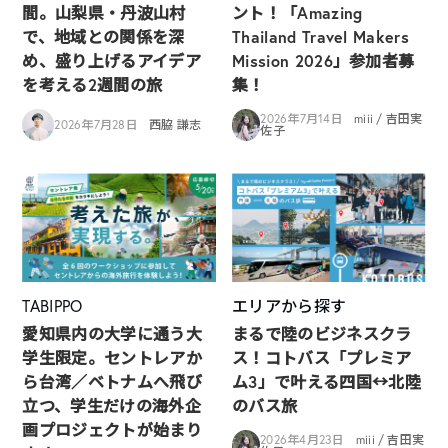
間。山梨県・丹波山村
ント！「Amazing
で、地域との関係を深
Thailand Travel Makers
め、盛り上げるアイデア
Mission 2026」参加者募
を考える2週間の旅
集！
2026年7月14日
miii / 吉田実
2026年7月28日
西脇 謙志
佐子
TABIPPO
エリアから探す
愛知県内の大学に通う大
まるで陸のビジネスクラ
学生限定。セントレアか
ス！コトバス「プレミア
ら台湾／ベトナムへ飛び
ム3」で叶える四国↔︎北陸
立つ、学生だけの海外企
のバス旅
画プロジェクトが始まり
2026年4月23日
miii / 吉田実