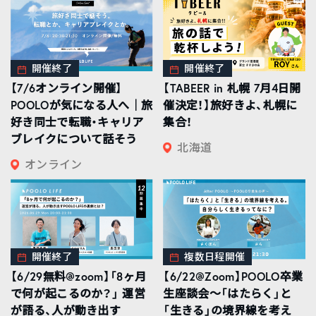
開催終了
開催終了
【7/6オンライン開催】
【TABEER in 札幌 7月4日開
POOLOが気になる人へ｜旅
催決定！】旅好きよ、札幌に
好き同士で転職・キャリア
集合！
ブレイクについて話そう
北海道
オンライン
開催終了
複数日程開催
【6/29無料@zoom】「8ヶ月
【6/22@Zoom】POOLO卒業
で何が起こるのか？」 運営
生座談会〜「はたらく」と
が語る、人が動き出す
「生きる」の境界線を考え