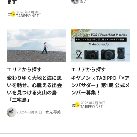
ます
佐子
2026年4月28日
TABIPPO.NET
エリアから探す
エリアから探す
変わりゆく大地と海に思
キヤノン × TABIPPO「Vア
いを馳せ、心震える出会
ンバサダー」第1期 公式メ
いを見つける火山の島
ンバー募集！
「三宅島」
2026年2月28日
TABIPPO.NET
2026年3月10日
水元琴美