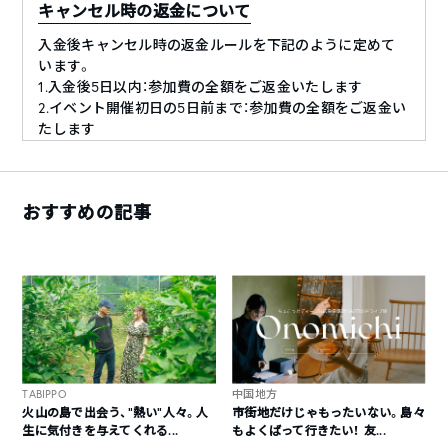
キャンセル時の返金について
入金後キャンセル時の返金ルールを下記のように定めて
います。
1.入金後5日以内：参加費の全額をご返金いたします
2.イベント開催初日の5日前まで：参加費の全額をご返金い
たします
例）授業日が6月15日の場合
ーキャンセル対応期限：6月1日23:59まで
ー6月2日00:00以降は、返金対応が不可
おすすめの記事
キャンセル時の返金方法
銀行口座への振り込みにて返金をさせていただきますの
で、銀行口座をご共有頂ければと思っています。返金はキ
ャンセルした日の、翌月末となりますのでご了承ください
ませ。
最小決行人数について
TABIPPO
中国地方
開講1週間前までに最小決行人数に満たない場合は、中止
火山の島で出会う、“熱い“人々。人
市街地だけじゃもったいない。島々
か延期とさせて頂きます。その場合は、開催5日前までにご
生に気付きを与えてくれる...
もよくばって行きたい！ 友...