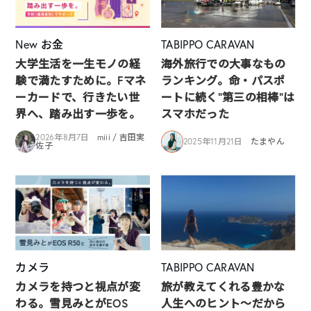
New
お金
TABIPPO CARAVAN
大学生活を一生モノの経
海外旅行での大事なもの
験で満たすために。Fマネ
ランキング。命・パスポ
ーカードで、行きたい世
ートに続く“第三の相棒”は
界へ、踏み出す一歩を。
スマホだった
2026年8月7日
miii / 吉田実
2025年11月21日
たまやん
佐子
カメラ
TABIPPO CARAVAN
カメラを持つと視点が変
旅が教えてくれる豊かな
わる。雪見みとがEOS
人生へのヒント〜だから