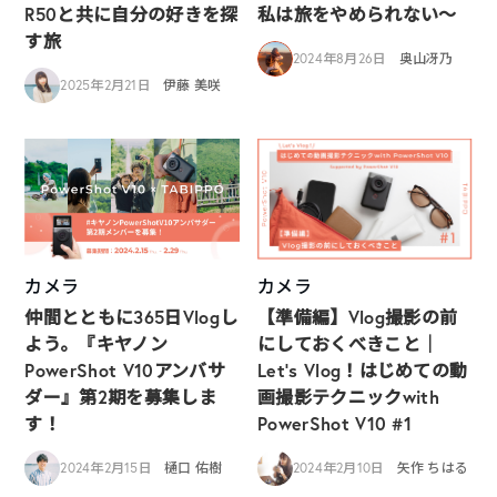
R50と共に自分の好きを探
私は旅をやめられない〜
す旅
2024年8月26日
奥山冴乃
2025年2月21日
伊藤 美咲
カメラ
カメラ
仲間とともに365日Vlogし
【準備編】Vlog撮影の前
よう。『キヤノン
にしておくべきこと｜
PowerShot V10アンバサ
Let’s Vlog！はじめての動
ダー』第2期を募集しま
画撮影テクニックwith
す！
PowerShot V10 #1
2024年2月15日
樋口 佑樹
2024年2月10日
矢作 ちはる