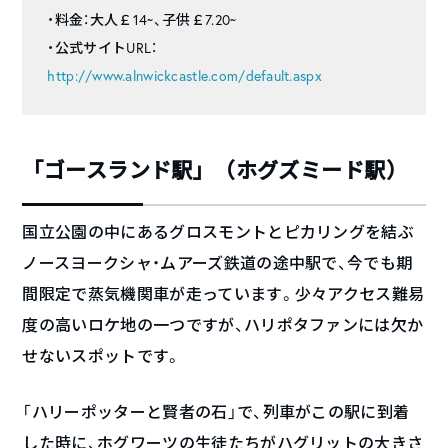
・料金：大人￡14~、子供￡7.20~
・公式サイトURL：
http://www.alnwickcastle.com/default.aspx
「ゴースランド駅」（ホグズミード駅）
国立公園の中にあるグロスモントとピカリングを結ぶ
ノースヨークシャ・ムアーズ鉄道の途中駅で、今でも期
間限定で蒸気機関車が走っています。少々アクセス難易
度の高いロケ地の一つですが、ハリポタファンには欠か
せないスポットです。
「ハリーポッターと賢者の石」で、列車がこの駅に到着
した時に、ホグワーツの生徒たちがハグリットの大きさ