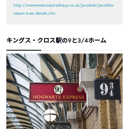
http://www.westcoastrailways.co.uk/jacobite/jacobite-
steam-train-details.cfm
キングス・クロス駅の9と3/4ホーム