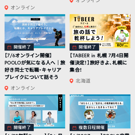
オンライン
オンライン
開催終了
開催終了
【7/6オンライン開催】
【TABEER in 札幌 7月4日開
POOLOが気になる人へ｜旅
催決定！】旅好きよ、札幌に
好き同士で転職・キャリア
集合！
ブレイクについて話そう
北海道
オンライン
開催終了
複数日程開催