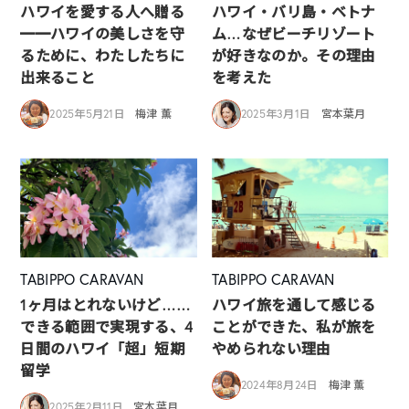
ハワイを愛する人へ贈る
ハワイ・バリ島・ベトナ
━━ハワイの美しさを守
ム…なぜビーチリゾート
るために、わたしたちに
が好きなのか。その理由
出来ること
を考えた
2025年5月21日
梅津 薫
2025年3月1日
宮本葉月
TABIPPO CARAVAN
TABIPPO CARAVAN
1ヶ月はとれないけど……
ハワイ旅を通して感じる
できる範囲で実現する、4
ことができた、私が旅を
日間のハワイ「超」短期
やめられない理由
留学
2024年8月24日
梅津 薫
2025年2月11日
宮本葉月