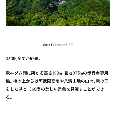
photo by
Entropy/PIXTA
360
度全てが絶景。
竜神ダム湖に架かる高さ
100m
、長さ
375m
の歩行者専用
橋。橋の上からは阿武隈高地や八溝山地の山々、竜の形
をした湖と、
360
度の美しい景色を見渡すことができ
る。