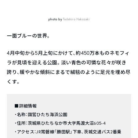
photo by
Tadahiro Hakozaki
一面ブルーの世界。
4
月中旬から
5
月上旬にかけて、約
450
万本ものネモフィ
ラが見頃を迎える公園。淡い青色の可憐な花々が咲き
誇り、緩やかな傾斜にまるで絨毯のように足元を埋め尽
くす。
■詳細情報
・名称：国営ひたち海浜公園
・住所：茨城県ひたちなか市大字馬渡大沼605-4
・アクセス：JR常磐線「勝田駅」下車、茨城交通バス2番乗