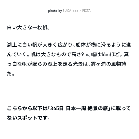
photo by
SUCA-boo / PIXTA
白い大きな一枚帆。
湖上に白い帆が大きく広がり、船体が横に滑るように進
んでいく。帆は大きなもので高さ
9m
、幅は
16m
ほど。真
っ白な帆が膨らみ湖上を走る光景は、霞ヶ浦の風物詩
だ。
こちらから以下は「365日 日本一周 絶景の旅」に載って
ないスポットです。