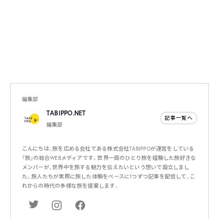
編集部
TABIPPO.NET
記事一覧へ
編集部
こんにちは、旅を広める会社である株式会社TABIPPOが運営をしている
「旅」の総合WEBメディアです。世界一周のひとり旅を経験した旅好きな
メンバーが、世界中を旅する魅力を伝えたいという想いで設立しまし
た。旅人たちが実際に旅した体験をベースに1つずつ記事を配信して、こ
れからの時代の多様な旅を提案します。