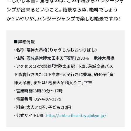
…しかし本当に驚きなのは、この吊橋からバンジージャ
ンプが出来るということ。絶景ならぬ、絶叫でしょう
か？いやいや、バンジージャンプで楽しむ絶景ですね！
■詳細情報
・名称：竜神大吊橋（りゅうじんおおつりばし）
・住所：茨城県常陸太田市天下野町2133-6 竜神大吊橋
・アクセス：JR水郡線「常陸太田駅」下車、茨城交通バス
下高倉行きまたは下高倉・大子行きに乗車、約40分「竜
神大吊橋」または「竜神大吊橋入り口」下車
・営業時間：8時30分～17時
・電話番号：0294-87-0375
・料金：大人310円、子ども210円
・公式サイトURL：
http://ohtsuribashi.ryujinkyo.jp/