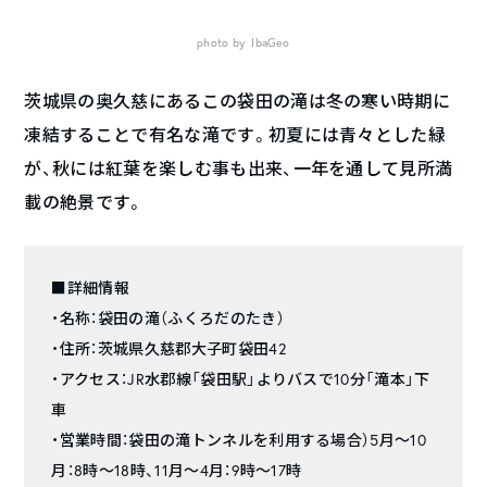
photo by IbaGeo
茨城県の奥久慈にあるこの袋田の滝は冬の寒い時期に
凍結することで有名な滝です。初夏には青々とした緑
が、秋には紅葉を楽しむ事も出来、一年を通して見所満
載の絶景です。
■詳細情報
・名称：袋田の滝（ふくろだのたき）
・住所：茨城県久慈郡大子町袋田42
・アクセス：JR水郡線「袋田駅」よりバスで10分「滝本」下
車
・営業時間：袋田の滝トンネルを利用する場合）5月～10
月：8時～18時、11月～4月：9時～17時