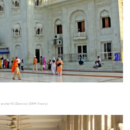
archer10 (Dennis) (54M Views)