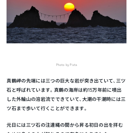
Photo by Pixta
真鶴岬の先端には三つの巨大な岩が突き出ていて、三ツ
石と呼ばれています。真鶴の海岸は約15万年前に噴出
した外輪山の溶岩流でできていて、大潮の干潮時には三
ツ石まで歩いて行くことができます。
元日には三ツ石の注連縄の間から昇る初日の出を拝む