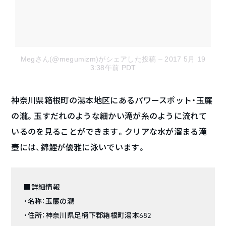
Megさん(@megumizm)がシェアした投稿
– 2017 5月 19
3:38午前 PDT
神奈川県箱根町の湯本地区にあるパワースポット・玉簾
の瀧。玉すだれのような細かい滝が糸のように流れて
いるのを見ることができます。クリアな水が溜まる滝
壺には、錦鯉が優雅に泳いでいます。
■詳細情報
・名称：玉簾の瀧
・住所：神奈川県足柄下郡箱根町湯本682