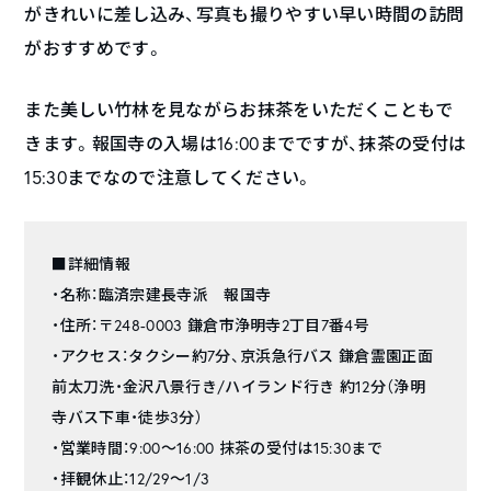
がきれいに差し込み、写真も撮りやすい早い時間の訪問
がおすすめです。
また美しい竹林を見ながらお抹茶をいただくこともで
きます。報国寺の入場は16:00までですが、抹茶の受付は
15:30までなので注意してください。
■詳細情報
・名称：臨済宗建長寺派 報国寺
・住所：〒248-0003 鎌倉市浄明寺2丁目7番4号
・アクセス：タクシー約7分、京浜急行バス 鎌倉霊園正面
前太刀洗・金沢八景行き/ハイランド行き 約12分（浄明
寺バス下車・徒歩3分）
・営業時間：9:00～16:00 抹茶の受付は15:30まで
・拝観休止：12/29～1/3