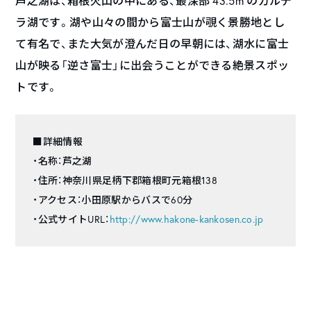
芦之湖は、箱根火山の中にある、最深部 43.5m のカルデ
ラ湖です。湖や山々の間から富士山が覗く景勝地とし
て有名で、また大気が澄んだ日の早朝には、湖水に富士
山が映る「逆さ富士」に出会うことができる絶景スポッ
トです。
■詳細情報
・名称：芦之湖
・住所：神奈川県足柄下郡箱根町元箱根138
・アクセス：小田原駅からバスで60分
・公式サイトURL：
http://www.hakone-kankosen.co.jp