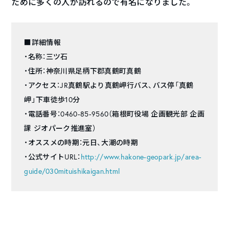
ために多くの人が訪れるので有名になりました。
■詳細情報
・名称：三ツ石
・住所：神奈川県足柄下郡真鶴町真鶴
・アクセス：JR真鶴駅より真鶴岬行バス、バス停「真鶴
岬」下車徒歩10分
・電話番号：0460-85-9560（箱根町役場 企画観光部 企画
課 ジオパーク推進室）
・オススメの時期：元日、大潮の時期
・公式サイトURL：
http://www.hakone-geopark.jp/area-
guide/030mituishikaigan.html