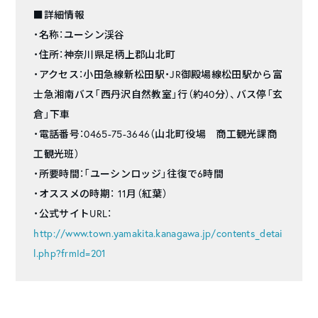
■詳細情報
・名称：ユーシン渓谷
・住所：神奈川県足柄上郡山北町
・アクセス：小田急線新松田駅・JR御殿場線松田駅から富
士急湘南バス「西丹沢自然教室」行（約40分）、バス停「玄
倉」下車
・電話番号：0465-75-3646（山北町役場 商工観光課商
工観光班）
・所要時間：「ユーシンロッジ」往復で6時間
・オススメの時期： 11月（紅葉）
・公式サイトURL：
http://www.town.yamakita.kanagawa.jp/contents_detai
l.php?frmId=201