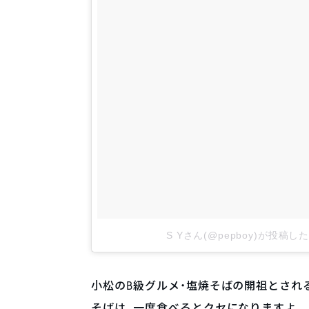
S Yさん(@pepboy)が投稿し
小松のB級グルメ・塩焼そばの開祖とされ
そばは、一度食べるとクセになりますよ。