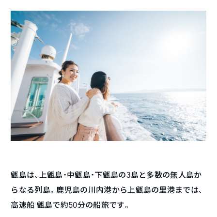
甑島は、上甑島・中甑島・下甑島の3島と多数の無人島か
らなる列島。鹿児島の川内港から上甑島の里港までは、
高速船 甑島で約50分の船旅です。