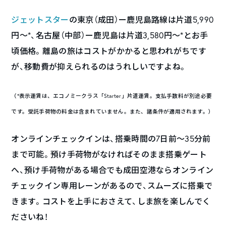
ジェットスター
の東京（成田）ー鹿児島路線は片道5,990
円〜*、名古屋（中部）ー鹿児島は片道3,580円〜*とお手
頃価格。離島の旅はコストがかかると思われがちです
が、移動費が抑えられるのはうれしいですよね。
（*表示運賃は、エコノミークラス「Starter」片道運賃。支払手数料が別途必要
です。受託手荷物の料金は含まれていません。また、諸条件が適用されます。）
オンラインチェックインは、搭乗時間の7日前〜35分前
まで可能。預け手荷物がなければそのまま搭乗ゲート
へ、預け手荷物がある場合でも成田空港ならオンライン
チェックイン専用レーンがあるので、スムーズに搭乗で
きます。コストを上手におさえて、しま旅を楽しんでく
ださいね！