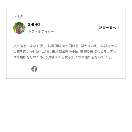
ライター
SHIHO
記事一覧へ
トラベルライター
旅と猫をこよなく愛し、訪問国は70ヶ国以上。猫が多い町では観光せず
に猫を追いかけ回しがち。未承認国家や小国、奇祭や廃墟などマニアッ
クな場所を好むため、写真映えする女子旅にやや憧れを抱いている。