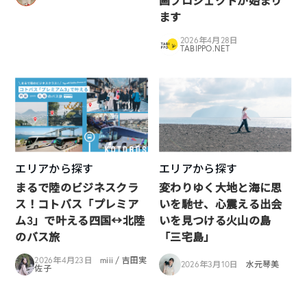
画プロジェクトが始まり
ます
2026年4月28日
TABIPPO.NET
エリアから探す
エリアから探す
まるで陸のビジネスクラ
変わりゆく大地と海に思
ス！コトバス「プレミア
いを馳せ、心震える出会
ム3」で叶える四国↔︎北陸
いを見つける火山の島
のバス旅
「三宅島」
2026年4月23日
miii / 吉田実
2026年3月10日
水元琴美
佐子