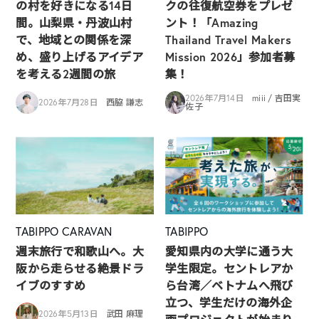
の村を好きになる14日
クの往復航空券をプレゼ
間。山梨県・丹波山村
ント！「Amazing
で、地域との関係を深
Thailand Travel Makers
め、盛り上げるアイデア
Mission 2026」参加者募
を考える2週間の旅
集！
2026年7月14日
miii / 吉田実
2026年7月28日
西脇 謙志
佐子
TABIPPO CARAVAN
TABIPPO
週末旅行で和歌山へ。大
愛知県内の大学に通う大
阪から走らせる絶景ドラ
学生限定。セントレアか
イブのすすめ
ら台湾／ベトナムへ飛び
立つ、学生だけの海外企
2026年5月13日
武田 麻理