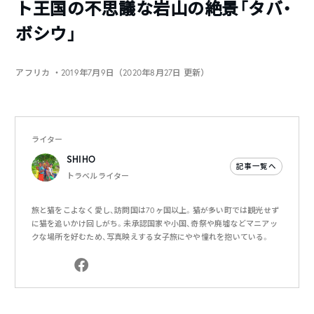
ト王国の不思議な岩山の絶景「タバ・
ボシウ」
アフリカ
・2019年7月9日（2020年8月27日 更新）
ライター
SHIHO
記事一覧へ
トラベルライター
旅と猫をこよなく愛し、訪問国は70ヶ国以上。猫が多い町では観光せず
に猫を追いかけ回しがち。未承認国家や小国、奇祭や廃墟などマニアッ
クな場所を好むため、写真映えする女子旅にやや憧れを抱いている。