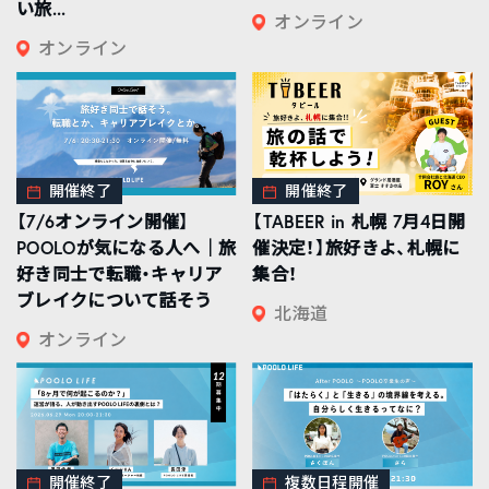
い旅...
オンライン
オンライン
開催終了
開催終了
【7/6オンライン開催】
【TABEER in 札幌 7月4日開
POOLOが気になる人へ｜旅
催決定！】旅好きよ、札幌に
好き同士で転職・キャリア
集合！
ブレイクについて話そう
北海道
オンライン
開催終了
複数日程開催