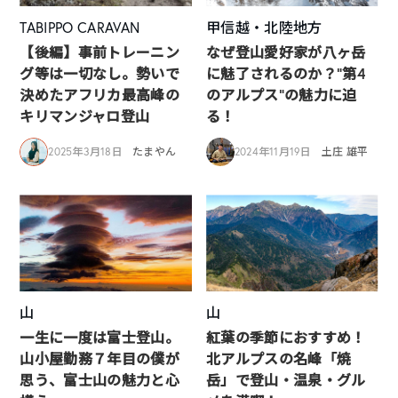
TABIPPO CARAVAN
甲信越・北陸地方
【後編】事前トレーニン
なぜ登山愛好家が八ヶ岳
グ等は一切なし。勢いで
に魅了されるのか？”第4
決めたアフリカ最高峰の
のアルプス”の魅力に迫
キリマンジャロ登山
る！
2025年3月18日
たまやん
2024年11月19日
土庄 雄平
山
山
一生に一度は富士登山。
紅葉の季節におすすめ！
山小屋勤務７年目の僕が
北アルプスの名峰「焼
思う、富士山の魅力と心
岳」で登山・温泉・グル