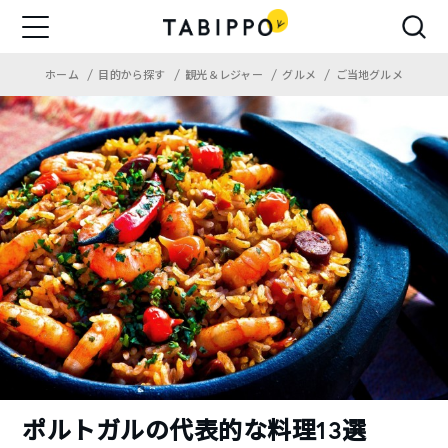
ホーム
目的から探す
観光＆レジャー
グルメ
ご当地グルメ
ポルトガルの代表的な料理13選