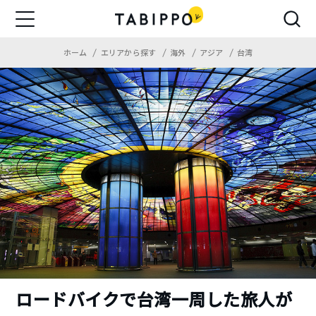
ホーム
エリアから探す
海外
アジア
台湾
ロードバイクで台湾一周した旅人が