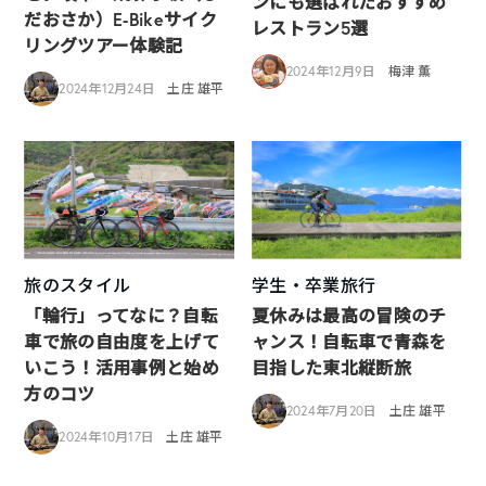
ンにも選ばれたおすすめ
だおさか）E-Bikeサイク
レストラン5選
リングツアー体験記
2024年12月9日
梅津 薫
2024年12月24日
土庄 雄平
旅のスタイル
学生・卒業旅行
「輪行」ってなに？自転
夏休みは最高の冒険のチ
車で旅の自由度を上げて
ャンス！自転車で青森を
いこう！活用事例と始め
目指した東北縦断旅
方のコツ
2024年7月20日
土庄 雄平
2024年10月17日
土庄 雄平