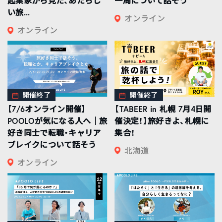
起業家から見た、あたらし
一周について話そう
い旅...
オンライン
オンライン
開催終了
開催終了
【7/6オンライン開催】
【TABEER in 札幌 7月4日開
POOLOが気になる人へ｜旅
催決定！】旅好きよ、札幌に
好き同士で転職・キャリア
集合！
ブレイクについて話そう
北海道
オンライン