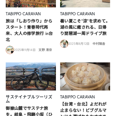
TABIPPO CARAVAN
TABIPPO CARAVAN
旅は「しおり作り」から
暑い夏こそ”涼”を求めて。
スタート！青春時代再
湖の風に癒される、日帰
来、大人の修学旅行 in台
り琵琶湖一周ドライブ旅
北
2025年8月12日
中村陽香
2025年9月14日
天野 澪奈
サステイナブルツーリズ
TABIPPO CARAVAN
ム
【台湾・台北】よだれが
御嶽山麓でサステナ旅
止まらない！ビブグルマ
を。岐阜・飛騨小坂（ひ