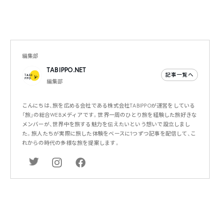
編集部
TABIPPO.NET
記事一覧へ
編集部
こんにちは、旅を広める会社である株式会社TABIPPOが運営をしている
「旅」の総合WEBメディアです。世界一周のひとり旅を経験した旅好きな
メンバーが、世界中を旅する魅力を伝えたいという想いで設立しまし
た。旅人たちが実際に旅した体験をベースに1つずつ記事を配信して、こ
れからの時代の多様な旅を提案します。