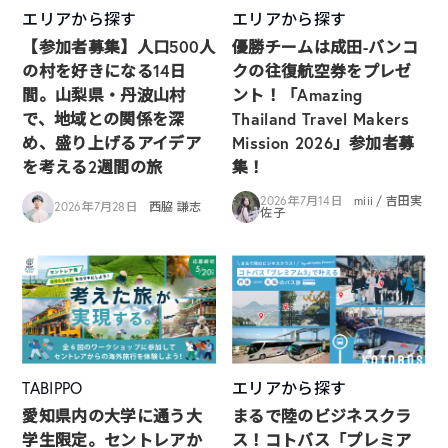
エリアから探す
エリアから探す
【参加者募集】人口500人
優勝チームは成田-バンコ
の村を好きになる14日
クの往復航空券をプレゼ
間。山梨県・丹波山村
ント！「Amazing
で、地域との関係を深
Thailand Travel Makers
め、盛り上げるアイデア
Mission 2026」参加者募
を考える2週間の旅
集！
2026年7月14日
miii / 吉田実
2026年7月28日
西脇 謙志
佐子
TABIPPO
エリアから探す
愛知県内の大学に通う大
まるで陸のビジネスクラ
学生限定。セントレアか
ス！コトバス「プレミア