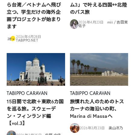
ら台湾／ベトナムへ飛び
ム3」で叶える四国↔︎北陸
立つ、学生だけの海外企
のバス旅
画プロジェクトが始まり
2026年4月23日
miii / 吉田実
ます
佐子
2026年4月28日
TABIPPO.NET
TABIPPO CARAVAN
TABIPPO CARAVAN
15日間で北欧＋東欧6カ国
旅慣れた人のためのトス
を巡る旅。スウェーデ
カーナの海沿いの町、
ン・フィンランド編
Marina di Massaへ
【vol.3】
2026年3月23日
奥山冴乃