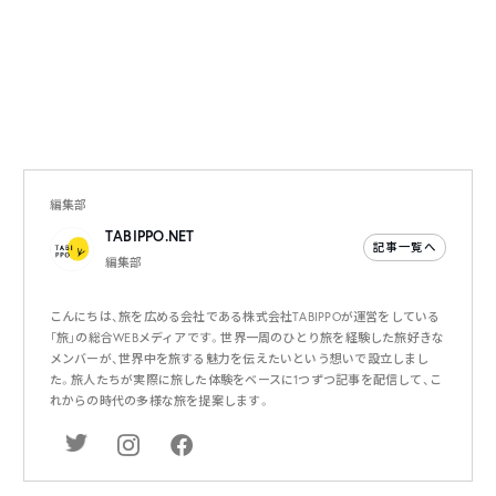
編集部
TABIPPO.NET
記事一覧へ
編集部
こんにちは、旅を広める会社である株式会社TABIPPOが運営をしている
「旅」の総合WEBメディアです。世界一周のひとり旅を経験した旅好きな
メンバーが、世界中を旅する魅力を伝えたいという想いで設立しまし
た。旅人たちが実際に旅した体験をベースに1つずつ記事を配信して、こ
れからの時代の多様な旅を提案します。