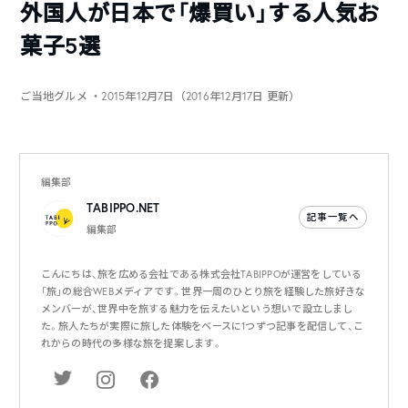
外国人が日本で「爆買い」する人気お
菓子5選
ご当地グルメ
・2015年12月7日（2016年12月17日 更新）
編集部
TABIPPO.NET
記事一覧へ
編集部
こんにちは、旅を広める会社である株式会社TABIPPOが運営をしている
「旅」の総合WEBメディアです。世界一周のひとり旅を経験した旅好きな
メンバーが、世界中を旅する魅力を伝えたいという想いで設立しまし
た。旅人たちが実際に旅した体験をベースに1つずつ記事を配信して、こ
れからの時代の多様な旅を提案します。