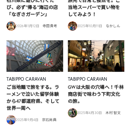
石川県に遊びに行くた
旅先で日常と接点を。ご
び、必ず”帰る”海辺の店
当地スーパーで買い物を
「なぎさガーデン」
してみよう！
2026年1月12日
寺田貴考
2025年10月11日
なかしん
TABIPPO CARAVAN
TABIPPO CARAVAN
ご当地麺で旅をする。ラ
GWは大阪の穴場へ！千林
ーメンで泣いた留学体験
商店街で味わう下町文化
から47都道府県、そして
の旅。
世界一周へ
2025年4月30日
木村 智文
2025年9月4日
宗石尚典