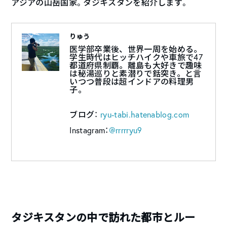
アジアの山岳国家。タジキスタンを紹介します。
りゅう
医学部卒業後、世界一周を始める。
学生時代はヒッチハイクや車旅で47
都道府県制覇。離島も大好きで趣味
は秘湯巡りと素潜りで銛突き。と言
いつつ普段は超インドアの料理男
子。
ブログ：
ryu-tabi.hatenablog.com
Instagram：
@rrrrryu9
タジキスタンの中で訪れた都市とルー