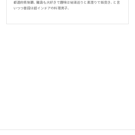
都道府県制覇。離島も大好きで趣味は秘湯巡りと素潜りで銛突き。と言
いつつ普段は超インドアの料理男子。