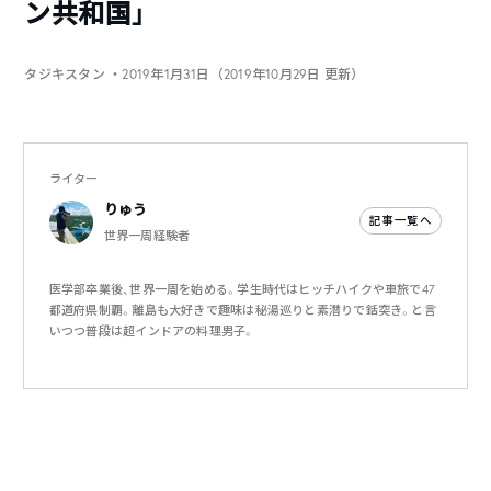
ン共和国」
タジキスタン
・2019年1月31日（2019年10月29日 更新）
ライター
りゅう
記事一覧へ
世界一周経験者
医学部卒業後、世界一周を始める。学生時代はヒッチハイクや車旅で47
都道府県制覇。離島も大好きで趣味は秘湯巡りと素潜りで銛突き。と言
いつつ普段は超インドアの料理男子。