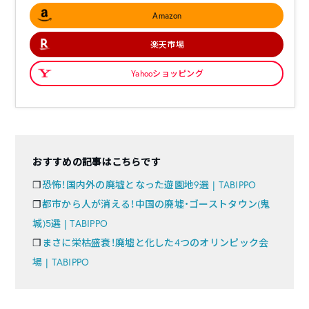
Amazon
楽天市場
Yahooショッピング
おすすめの記事はこちらです
❐
恐怖！国内外の廃墟となった遊園地9選 | TABIPPO
❐
都市から人が消える！中国の廃墟・ゴーストタウン(鬼
城)5選 | TABIPPO
❐
まさに栄枯盛衰！廃墟と化した4つのオリンピック会
場 | TABIPPO