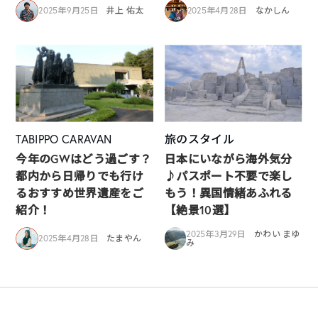
2025年9月25日
井上 佑太
2025年4月28日
なかしん
TABIPPO CARAVAN
旅のスタイル
今年のGWはどう過ごす？
日本にいながら海外気分
都内から日帰りでも行け
♪パスポート不要で楽し
るおすすめ世界遺産をご
もう！異国情緒あふれる
紹介！
【絶景10選】
2025年3月29日
かわい まゆ
2025年4月28日
たまやん
み