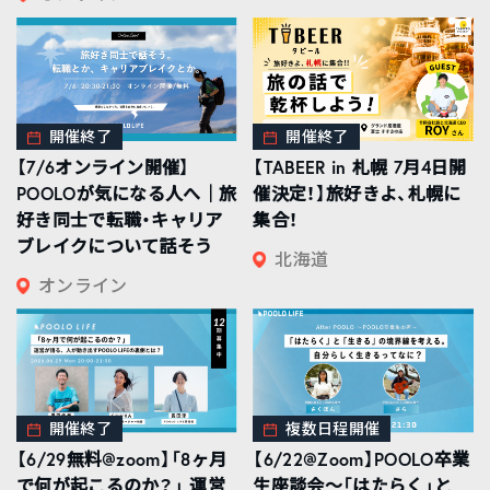
開催終了
開催終了
【7/6オンライン開催】
【TABEER in 札幌 7月4日開
POOLOが気になる人へ｜旅
催決定！】旅好きよ、札幌に
好き同士で転職・キャリア
集合！
ブレイクについて話そう
北海道
オンライン
開催終了
複数日程開催
【6/29無料@zoom】「8ヶ月
【6/22@Zoom】POOLO卒業
で何が起こるのか？」 運営
生座談会〜「はたらく」と