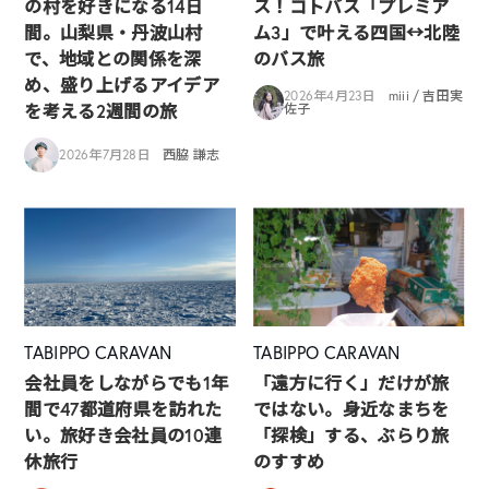
の村を好きになる14日
ス！コトバス「プレミア
間。山梨県・丹波山村
ム3」で叶える四国↔︎北陸
で、地域との関係を深
のバス旅
め、盛り上げるアイデア
2026年4月23日
miii / 吉田実
を考える2週間の旅
佐子
2026年7月28日
西脇 謙志
TABIPPO CARAVAN
TABIPPO CARAVAN
会社員をしながらでも1年
「遠方に行く」だけが旅
間で47都道府県を訪れた
ではない。身近なまちを
い。旅好き会社員の10連
「探検」する、ぶらり旅
休旅行
のすすめ