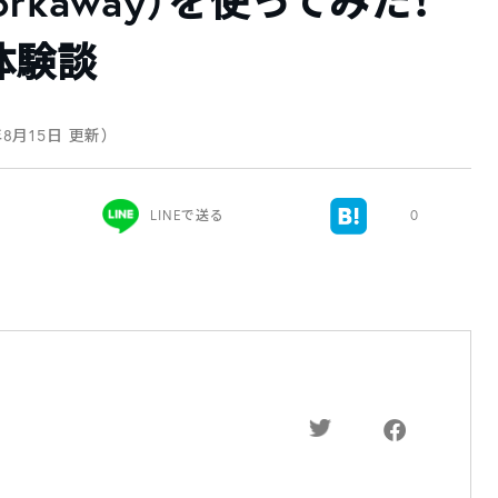
rkaway）を使ってみた！
体験談
年8月15日 更新）
LINEで送る
0