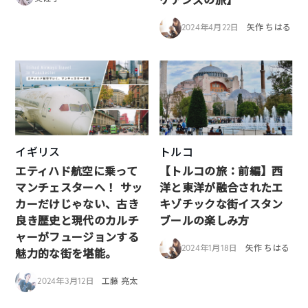
2024年4月22日
矢作 ちはる
イギリス
トルコ
エティハド航空に乗って
【トルコの旅：前編】西
マンチェスターへ！ サッ
洋と東洋が融合されたエ
カーだけじゃない、古き
キゾチックな街イスタン
良き歴史と現代のカルチ
ブールの楽しみ方
ャーがフュージョンする
2024年1月18日
矢作 ちはる
魅力的な街を堪能。
2024年3月12日
工藤 亮太