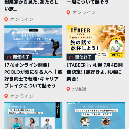
起業家から見た、あたらし
一周について話そう
い旅...
オンライン
オンライン
開催終了
開催終了
【7/6オンライン開催】
【TABEER in 札幌 7月4日開
POOLOが気になる人へ｜旅
催決定！】旅好きよ、札幌に
好き同士で転職・キャリア
集合！
ブレイクについて話そう
北海道
オンライン