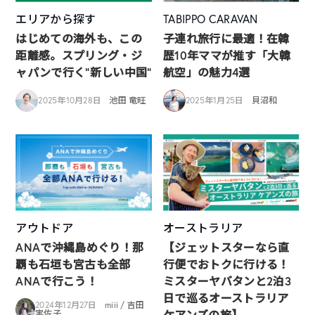
エリアから探す
TABIPPO CARAVAN
はじめての海外も、この
子連れ旅行に最適！在韓
距離感。スプリング・ジ
歴10年ママが推す「大韓
ャパンで行く“新しい中国”
航空」の魅力4選
2025年10月28日
池田 竜旺
2025年1月25日
貝沼和
アウトドア
オーストラリア
ANAで沖縄島めぐり！那
【ジェットスターなら直
覇も石垣も宮古も全部
行便でおトクに行ける！
ANAで行こう！
ミスターヤバタンと2泊3
日で巡るオーストラリア
2024年12月27日
miii / 吉田
ケアンズの旅】
実佐子