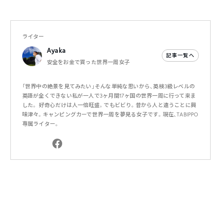
ライター
Ayaka
記事一覧へ
安全をお金で買った世界一周女子
「世界中の絶景を見てみたい」そんな単純な思いから、英検3級レベルの
英語が全くできない私が一人で3ヶ月間17ヶ国の世界一周に行って来ま
した。 好奇心だけは人一倍旺盛。でもビビり。昔から人と違うことに興
味津々。キャンピングカーで世界一周を夢見る女子です。現在、TABIPPO
専属ライター。