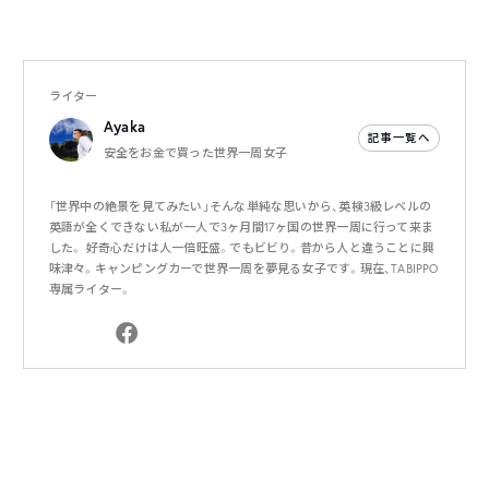
ライター
Ayaka
記事一覧へ
安全をお金で買った世界一周女子
「世界中の絶景を見てみたい」そんな単純な思いから、英検3級レベルの
英語が全くできない私が一人で3ヶ月間17ヶ国の世界一周に行って来ま
した。 好奇心だけは人一倍旺盛。でもビビり。昔から人と違うことに興
味津々。キャンピングカーで世界一周を夢見る女子です。現在、TABIPPO
専属ライター。