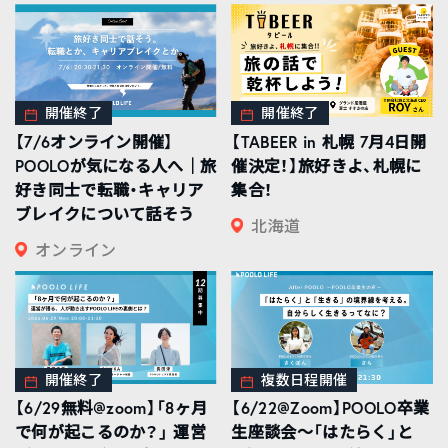
開催終了
開催終了
【7/6オンライン開催】
【TABEER in 札幌 7月4日開
POOLOが気になる人へ｜旅
催決定！】旅好きよ、札幌に
好き同士で転職・キャリア
集合！
ブレイクについて話そう
北海道
オンライン
開催終了
複数日程開催
【6/29無料@zoom】「8ヶ月
【6/22@Zoom】POOLO卒業
で何が起こるのか？」 運営
生座談会〜「はたらく」と