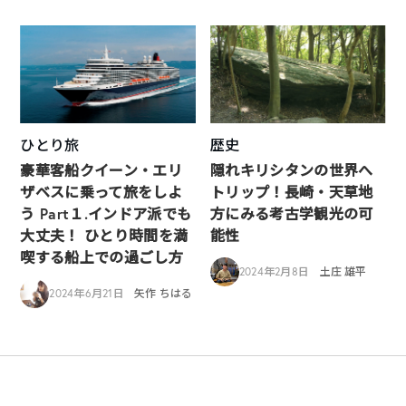
ひとり旅
歴史
豪華客船クイーン・エリ
隠れキリシタンの世界へ
ザベスに乗って旅をしよ
トリップ！長崎・天草地
う Part１.インドア派でも
方にみる考古学観光の可
大丈夫！ ひとり時間を満
能性
喫する船上での過ごし方
2024年2月8日
土庄 雄平
2024年6月21日
矢作 ちはる