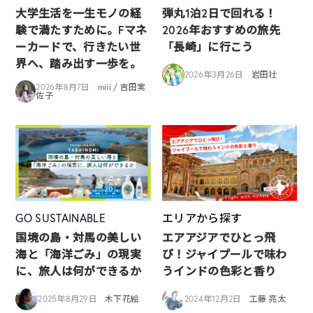
大学生活を一生モノの経
弾丸1泊2日で回れる！
験で満たすために。Fマネ
2026年おすすめの旅先
ーカードで、行きたい世
「長崎」に行こう
界へ、踏み出す一歩を。
2026年3月26日
岩田壮
2026年8月7日
miii / 吉田実
佐子
GO SUSTAINABLE
エリアから探す
国境の島・対馬の美しい
エアアジアでひとっ飛
海と「海洋ごみ」の現実
び！ジャイプールで味わ
に、旅人は何ができるか
うインドの色彩と香り
2025年8月29日
木下花絵
2024年12月2日
工藤 亮太