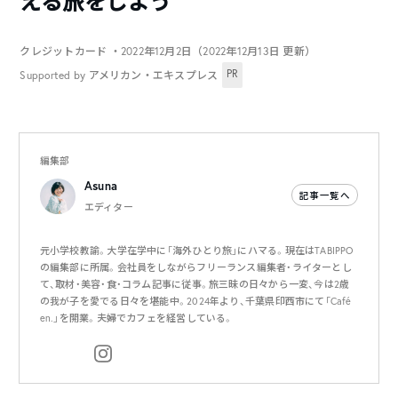
える旅をしよう
クレジットカード
・2022年12月2日（2022年12月13日 更新）
PR
Supported by アメリカン・エキスプレス
編集部
Asuna
記事一覧へ
エディター
元小学校教諭。大学在学中に「海外ひとり旅」にハマる。現在はTABIPPO
の編集部に所属。会社員をしながらフリーランス編集者・ライターとし
て、取材・美容・食・コラム記事に従事。旅三昧の日々から一変、今は2歳
の我が子を愛でる日々を堪能中。2024年より、千葉県印西市にて「Café
en.」を開業。夫婦でカフェを経営している。