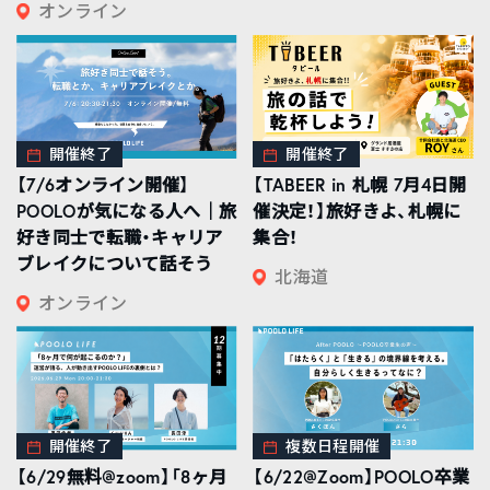
オンライン
開催終了
開催終了
【7/6オンライン開催】
【TABEER in 札幌 7月4日開
POOLOが気になる人へ｜旅
催決定！】旅好きよ、札幌に
好き同士で転職・キャリア
集合！
ブレイクについて話そう
北海道
オンライン
開催終了
複数日程開催
【6/29無料@zoom】「8ヶ月
【6/22@Zoom】POOLO卒業