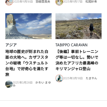
2025年9月18日
羽根田真央
2025年9月17日
松尾紗希
アジア
TABIPPO CARAVAN
地球の歴史が刻まれた白
【後編】事前トレーニン
亜の大地へ。カザフスタ
グ等は一切なし。勢いで
ンの秘境「ウスチュルト
決めたアフリカ最高峰の
台地」で好奇心を満たす
キリマンジャロ登山
旅
2025年3月18日
たまやん
2025年3月28日
かわい まゆ
み