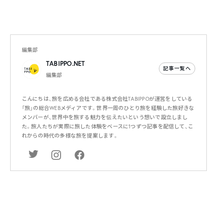
編集部
TABIPPO.NET
記事一覧へ
編集部
こんにちは、旅を広める会社である株式会社TABIPPOが運営をしている
「旅」の総合WEBメディアです。世界一周のひとり旅を経験した旅好きな
メンバーが、世界中を旅する魅力を伝えたいという想いで設立しまし
た。旅人たちが実際に旅した体験をベースに1つずつ記事を配信して、こ
れからの時代の多様な旅を提案します。