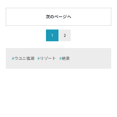
次のページへ
1
2
ウユニ塩湖
リゾート
絶景