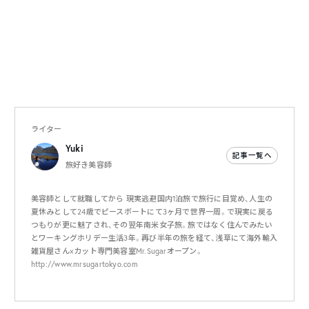
ライター
Yuki
記事一覧へ
旅好き美容師
美容師として就職してから 現実逃避国内1泊旅で旅行に目覚め、人生の
夏休みとして24歳でピースボートにて3ヶ月で世界一周。で現実に戻る
つもりが更に魅了され、その翌年南米女子旅。旅ではなく住んでみたい
とワーキングホリデー生活3年。再び半年の旅を経て、浅草にて海外輸入
雑貨屋さん×カット専門美容室Mr.Sugarオープン。
http://www.mrsugartokyo.com