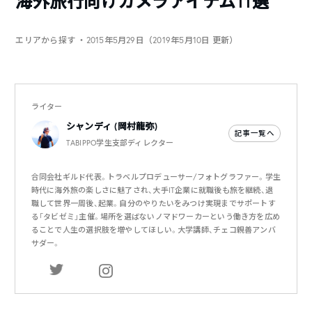
海外旅行向けカメラアイテム11選
エリアから探す
・2015年5月29日（2019年5月10日 更新）
ライター
シャンディ (岡村龍弥)
記事一覧へ
TABIPPO学生支部ディレクター
合同会社ギルド代表。トラベルプロデューサー/フォトグラファー。学生
時代に海外旅の楽しさに魅了され、大手IT企業に就職後も旅を継続、退
職して世界一周後、起業。自分のやりたいをみつけ実現までサポートす
る「タビゼミ」主催。場所を選ばないノマドワーカーという働き方を広め
ることで人生の選択肢を増やしてほしい。大学講師、チェコ親善アンバ
サダー。