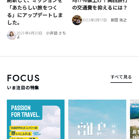
刷新して、ミッションを
均17％値上げ！関西旅行
「あたらしい旅をつく
の交通費を抑えるには？
る」にアップデートしま
2023年2月17日
新田 浩之
した。
2023年4月20日
小井詰 さち
よ
FOCUS
すべて見る
いま注目の特集