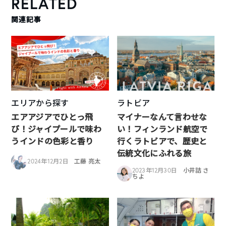
RELATED
関連記事
エリアから探す
ラトビア
エアアジアでひとっ飛
マイナーなんて言わせな
び！ジャイプールで味わ
い！フィンランド航空で
うインドの色彩と香り
行くラトビアで、歴史と
伝統文化にふれる旅
2024年12月2日
工藤 亮太
2023年12月30日
小井詰 さ
ちよ