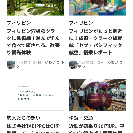
フィリピン
フィリピン
フィリピン穴場のクラー
フィリピンがもっと身近
クに熱視線！遊んで学ん
に！成田－クラーク線就
で食べて癒される、欲張
航「セブ・パシフィック
り観光体験
航空」搭乗レポート
2023年11月13日
かわい まゆ
2023年10月31日
かわい ま
み
ゆみ
旅人たちの想い
移動・交通
株式会社TABIPPOはCIを
近鉄が初乗り20円UP、平