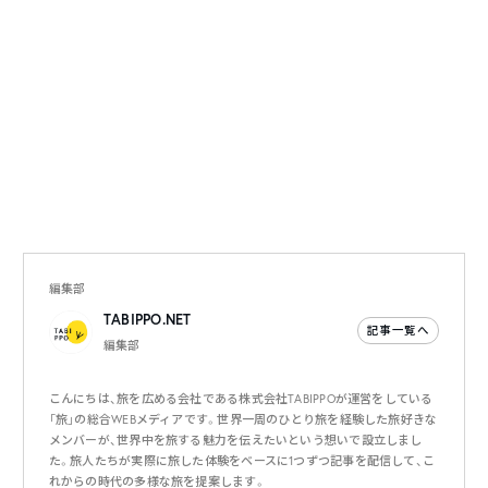
編集部
TABIPPO.NET
記事一覧へ
編集部
こんにちは、旅を広める会社である株式会社TABIPPOが運営をしている
「旅」の総合WEBメディアです。世界一周のひとり旅を経験した旅好きな
メンバーが、世界中を旅する魅力を伝えたいという想いで設立しまし
た。旅人たちが実際に旅した体験をベースに1つずつ記事を配信して、こ
れからの時代の多様な旅を提案します。