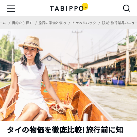
ーム
目的から探す
旅行の準備と悩み
トラベルハック
観光・旅行業界のニュ
タイの物価を徹底比較！旅行前に知