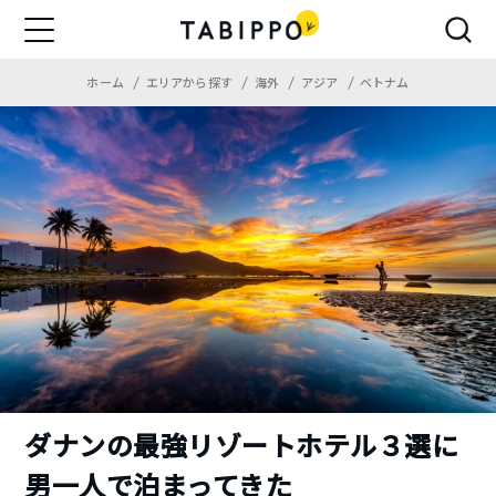
ホーム
エリアから探す
海外
アジア
ベトナム
ダナンの最強リゾートホテル３選に
男一人で泊まってきた