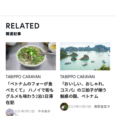
RELATED
関連記事
TABIPPO CARAVAN
TABIPPO CARAVAN
「ベトナムのフォーが食
「おいしい、おしゃれ、
べたくて」 ハノイで街も
コスパ」の三拍子が揃う
グルメも味わう2泊3日滞
魅惑の国、ベトナム
在記
2025年10月31日
栗原香菜子
2026年1月13日
やのあか
り。