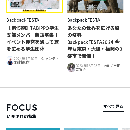
BackpackFESTA
BackpackFESTA
【第15期】TABIPPO学生
あなたの世界を広げる旅
支部メンバー新規募集！
の祭典
イベント運営を通して旅
BackpackFESTA2024 今
を広める学生団体
年も東京・大阪・福岡の3
都市で開催！
2024年4月10日
シャンディ
(岡村龍弥)
2023年12月26日
miii / 吉田
実佐子
FOCUS
すべて見る
いま注目の特集