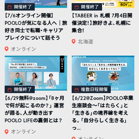
開催終了
開催終了
【7/6オンライン開催】
【TABEER in 札幌 7月4日開
POOLOが気になる人へ｜旅
催決定！】旅好きよ、札幌に
好き同士で転職・キャリア
集合！
ブレイクについて話そう
北海道
オンライン
開催終了
複数日程開催
【6/29無料@zoom】「8ヶ月
【6/22@Zoom】POOLO卒業
で何が起こるのか？」 運営
生座談会〜「はたらく」と
が語る、人が動き出す
「生きる」の境界線を考え
POOLO LIFEの裏側とは？
る。「自分らしく生きる」
っ...
オンライン
オンライン