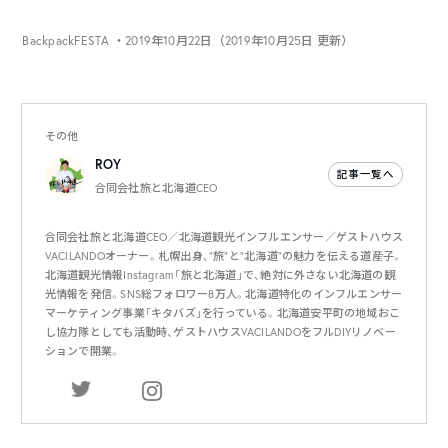
BackpackFESTA
・2019年10月22日（2019年10月25日 更新）
その他
ROY
記事一覧へ
合同会社旅と北海道CEO
合同会社旅と北海道CEO／北海道観光インフルエンサー／ゲストハウス
VACILANDOオーナー。札幌出身、”旅”と”北海道”の魅力を伝える道産子。
北海道観光情報Instagram「旅と北海道」で、絶対に外さない北海道の観
光情報を発信。SNS総フォロワー8万人。北海道特化のインフルエンサー
マーケティング事業「キタバズ」を行っている。北海道安平町の地域おこ
し協力隊としても活動時、ゲストハウスVACILANDOをフルDIYリノベー
ションで開業。