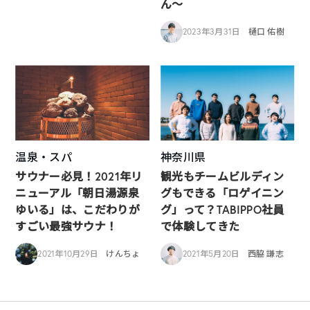
ん〜
2023年3月31日
樋口 佑樹
温泉・スパ
神奈川県
サウナー必見！2021年リ
観光もチームビルディン
ニューアル「朝日湯源泉
グもできる「ロゲイニン
ゆいる」は、こだわりが
グ」って？TABIPPO社員
すごい最強サウナ！
で体験してきた
2021年10月29日
けんちょ
2021年5月20日
西脇 謙志