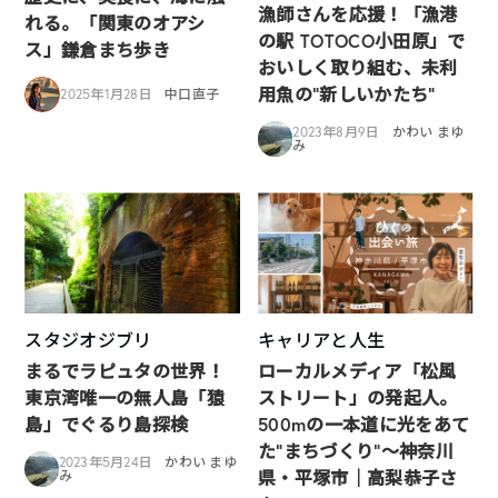
漁師さんを応援！「漁港
れる。「関東のオアシ
の駅 TOTOCO小田原」で
ス」鎌倉まち歩き
おいしく取り組む、未利
用魚の“新しいかたち“
2025年1月28日
中口直子
2023年8月9日
かわい まゆ
み
スタジオジブリ
キャリアと人生
まるでラピュタの世界！
ローカルメディア「松風
東京湾唯一の無人島「猿
ストリート」の発起人。
島」でぐるり島探検
500mの一本道に光をあて
た”まちづくり”〜神奈川
2023年5月24日
かわい まゆ
県・平塚市｜高梨恭子さ
み