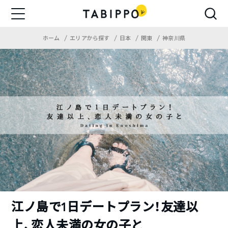
ホーム
エリアから探す
日本
関東
神奈川県
江ノ島で1日デートプラン！友達以
上、恋人未満の女の子と