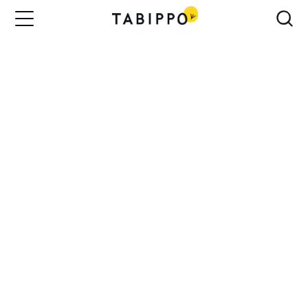
北海道
・2025年01月17日
【1/17無料@zoom】人生に、寄り道
と余白を～大人の学び舎Compath創
業者が語る「問いから始まる豊か