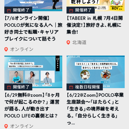
開催終了
開催終了
【7/6オンライン開催】
【TABEER in 札幌 7月4日開
POOLOが気になる人へ｜旅
催決定！】旅好きよ、札幌に
好き同士で転職・キャリア
集合！
ブレイクについて話そう
北海道
オンライン
開催終了
複数日程開催
【6/29無料@zoom】「8ヶ月
【6/22@Zoom】POOLO卒業
で何が起こるのか？」 運営
生座談会〜「はたらく」と
が語る、人が動き出す
「生きる」の境界線を考え
POOLO LIFEの裏側とは？
る。「自分らしく生きる」
っ...
オンライン