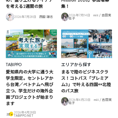
を考える2週間の旅
集！
2026年7月14日
miii / 吉田実
2026年7月28日
西脇 謙志
佐子
TABIPPO
エリアから探す
愛知県内の大学に通う大
まるで陸のビジネスクラ
学生限定。セントレアか
ス！コトバス「プレミア
ら台湾／ベトナムへ飛び
ム3」で叶える四国↔︎北陸
立つ、学生だけの海外企
のバス旅
画プロジェクトが始まり
2026年4月23日
miii / 吉田実
ます
佐子
2026年4月28日
TABIPPO.NET