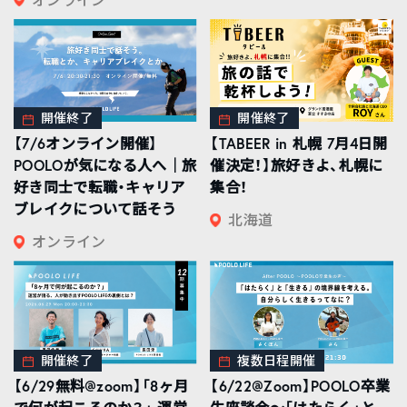
開催終了
開催終了
【7/6オンライン開催】
【TABEER in 札幌 7月4日開
POOLOが気になる人へ｜旅
催決定！】旅好きよ、札幌に
好き同士で転職・キャリア
集合！
ブレイクについて話そう
北海道
オンライン
開催終了
複数日程開催
【6/29無料@zoom】「8ヶ月
【6/22@Zoom】POOLO卒業