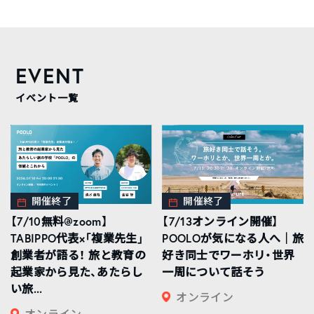
EVENT
イベント一覧
開催終了
開催終了
【7/10無料@zoom】
【7/13オンライン開催】
TABIPPO代表×「複業先生」
POOLOが気になる人へ｜旅
創業者が語る！ 旅と教育の
好き同士でワーホリ・世界
起業家から見た、あたらし
一周について話そう
い旅...
オンライン
オンライン