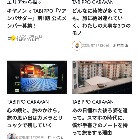
エリアから探す
TABIPPO CARAVAN
キヤノン × TABIPPO「Vア
どんなに荷物が多くて
ンバサダー」第1期 公式メ
も。旅に絶対連れてい
ンバー募集！
く、わたしの大事な3つの
モノ
2026年2月28日
TABIPPO.NET
2025年11月30日
木村圭甫
TABIPPO CARAVAN
TABIPPO CARAVAN
心の鏡と、旅のかけら。
あの日憧れた後ろ姿を追
旅の思い出はカメラとリ
って。スマホの時代に、
ュックで残していく
僕が手書きのノートを持
って旅をする理由
2025年11月29日
井上 佑太