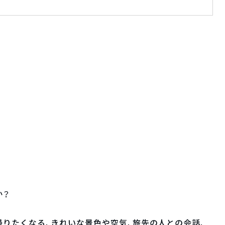
か？
りたくなる、きれいな景色や空気、旅先の人との会話、