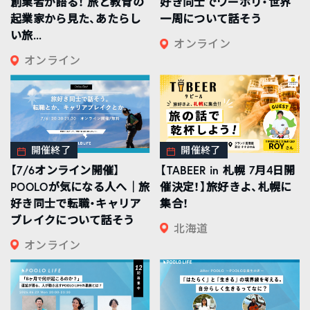
創業者が語る！ 旅と教育の
好き同士でワーホリ・世界
起業家から見た、あたらし
一周について話そう
い旅...
オンライン
オンライン
開催終了
開催終了
【7/6オンライン開催】
【TABEER in 札幌 7月4日開
POOLOが気になる人へ｜旅
催決定！】旅好きよ、札幌に
好き同士で転職・キャリア
集合！
ブレイクについて話そう
北海道
オンライン