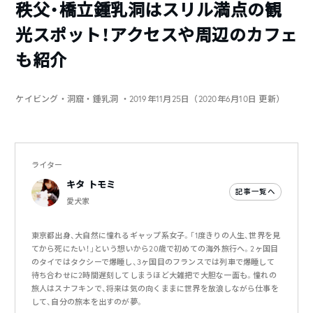
秩父・橋立鍾乳洞はスリル満点の観
光スポット！アクセスや周辺のカフェ
も紹介
ケイビング・洞窟・鍾乳洞
・2019年11月25日（2020年6月10日 更新）
ライター
キタ トモミ
記事一覧へ
愛犬家
東京都出身、大自然に憧れるギャップ系女子。「1度きりの人生、世界を見
てから死にたい！」という想いから20歳で初めての海外旅行へ。2ヶ国目
のタイではタクシーで爆睡し、3ヶ国目のフランスでは列車で爆睡して
待ち合わせに2時間遅刻してしまうほど大雑把で大胆な一面も。憧れの
旅人はスナフキンで、将来は気の向くままに世界を放浪しながら仕事を
して、自分の旅本を出すのが夢。