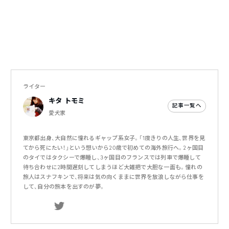
ライター
キタ トモミ
記事一覧へ
愛犬家
東京都出身、大自然に憧れるギャップ系女子。「1度きりの人生、世界を見
てから死にたい！」という想いから20歳で初めての海外旅行へ。2ヶ国目
のタイではタクシーで爆睡し、3ヶ国目のフランスでは列車で爆睡して
待ち合わせに2時間遅刻してしまうほど大雑把で大胆な一面も。憧れの
旅人はスナフキンで、将来は気の向くままに世界を放浪しながら仕事を
して、自分の旅本を出すのが夢。