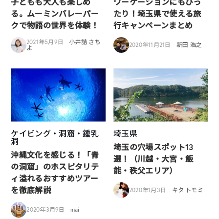
子どもも大人も楽しめ
ワーケーションにもぴっ
る。ムーミンバレーパー
たり！埼玉県で使える旅
クで物語の世界を体験！
行キャンペーンまとめ
2021年5月9日
小井詰 さち
2020年11月21日
新田 浩之
よ
ケイビング・洞窟・鍾乳
埼玉県
洞
埼玉の穴場スポット13
沖縄文化を感じる！「青
選！（川越・大宮・飯
の洞窟」のホスピタリテ
能・秩父エリア）
ィ溢れるおすすめツアー
を徹底解説
2020年1月3日
キタ トモミ
2020年3月9日
mai