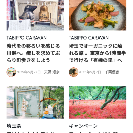
TABIPPO CARAVAN
TABIPPO CARAVAN
時代をの移ろいを感じる
埼玉でオーガニックに触
川越へ。癒しを求めてぶ
れる旅 。東京から1時間半
らり町歩きをしよう
で行ける「有機の里」へ
2025年5月22日
天野 澪奈
2025年5月2日
千葉優香
埼玉県
キャンペーン