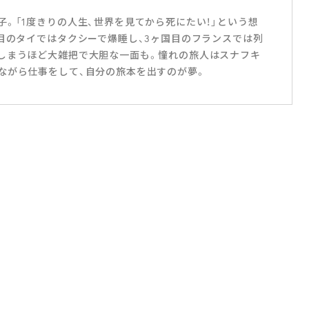
。「1度きりの人生、世界を見てから死にたい！」という想
国目のタイではタクシーで爆睡し、3ヶ国目のフランスでは列
しまうほど大雑把で大胆な一面も。憧れの旅人はスナフキ
ながら仕事をして、自分の旅本を出すのが夢。