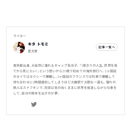
ライター
キタ トモミ
記事一覧へ
愛犬家
東京都出身、大自然に憧れるギャップ系女子。「1度きりの人生、世界を見
てから死にたい！」という想いから20歳で初めての海外旅行へ。2ヶ国目
のタイではタクシーで爆睡し、3ヶ国目のフランスでは列車で爆睡して
待ち合わせに2時間遅刻してしまうほど大雑把で大胆な一面も。憧れの
旅人はスナフキンで、将来は気の向くままに世界を放浪しながら仕事を
して、自分の旅本を出すのが夢。