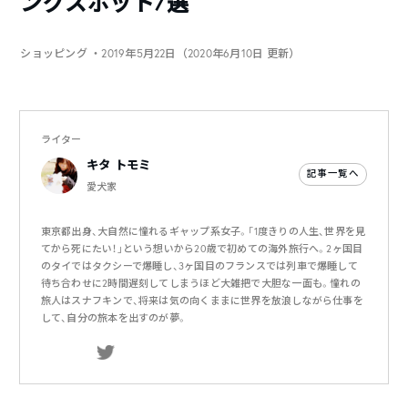
ングスポット7選
ショッピング
・2019年5月22日（2020年6月10日 更新）
ライター
キタ トモミ
記事一覧へ
愛犬家
東京都出身、大自然に憧れるギャップ系女子。「1度きりの人生、世界を見
てから死にたい！」という想いから20歳で初めての海外旅行へ。2ヶ国目
のタイではタクシーで爆睡し、3ヶ国目のフランスでは列車で爆睡して
待ち合わせに2時間遅刻してしまうほど大雑把で大胆な一面も。憧れの
旅人はスナフキンで、将来は気の向くままに世界を放浪しながら仕事を
して、自分の旅本を出すのが夢。