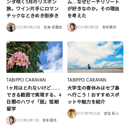
ンダ咲く5月のリスボン
ム…なぜビーチリゾート
旅。ワイン片手にロマン
が好きなのか。その理由
チックなときめき街歩き
を考えた
2025年3月24日
志波 有里枝
2025年3月1日
宮本葉月
TABIPPO CARAVAN
TABIPPO CARAVAN
1ヶ月はとれないけど……
大学生の春休みはセブ島
できる範囲で実現する、4
へ行こう！おすすめスポ
日間のハワイ「超」短期
ットや魅力を紹介
留学
2025年1月26日
吉住 拓人
2025年2月11日
宮本葉月