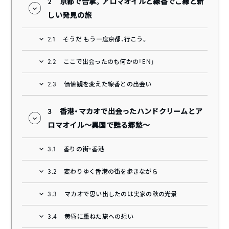
2
京都で合掌。アロマオイルと線香でご縁と新
しい発見の旅
2.1
そうだ もう一度京都、行こう。
2.2
ここで出会ったのも何かの「EN」
2.3
価値観を変えた線香との出会い
3
香港・マカオで出会ったハンドクリームとア
ロマオイル〜異国で甦る郷愁〜
3.1
香りの街・香港
3.2
変わりゆく香港の街を歩きながら
3.3
マカオで思い出したのは実家の秋の光景
3.4
黄昏に重ねた旅への想い