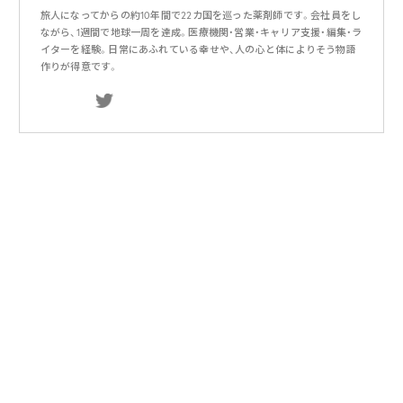
旅人になってからの約10年間で22カ国を巡った薬剤師です。会社員をし
ながら、1週間で地球一周を達成。医療機関・営業・キャリア支援・編集・ラ
イターを経験。日常にあふれている幸せや、人の心と体によりそう物語
作りが得意です。