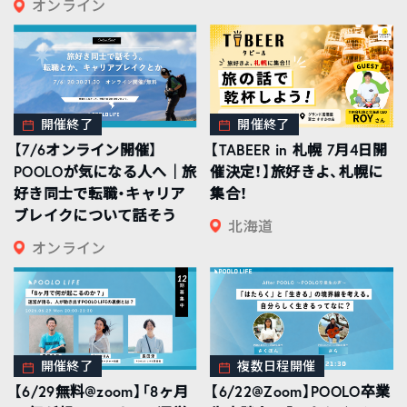
オンライン
開催終了
開催終了
【7/6オンライン開催】
【TABEER in 札幌 7月4日開
POOLOが気になる人へ｜旅
催決定！】旅好きよ、札幌に
好き同士で転職・キャリア
集合！
ブレイクについて話そう
北海道
オンライン
開催終了
複数日程開催
【6/29無料@zoom】「8ヶ月
【6/22@Zoom】POOLO卒業