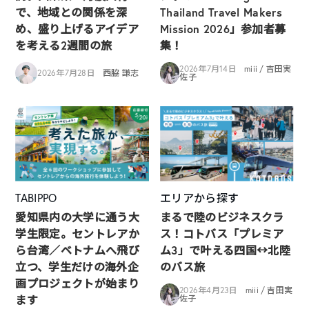
で、地域との関係を深
Thailand Travel Makers
め、盛り上げるアイデア
Mission 2026」参加者募
を考える2週間の旅
集！
2026年7月14日
miii / 吉田実
2026年7月28日
西脇 謙志
佐子
TABIPPO
エリアから探す
愛知県内の大学に通う大
まるで陸のビジネスクラ
学生限定。セントレアか
ス！コトバス「プレミア
ら台湾／ベトナムへ飛び
ム3」で叶える四国↔︎北陸
立つ、学生だけの海外企
のバス旅
画プロジェクトが始まり
2026年4月23日
miii / 吉田実
ます
佐子