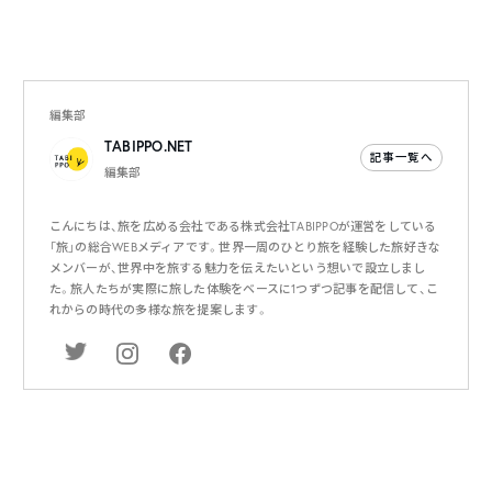
編集部
TABIPPO.NET
記事一覧へ
編集部
こんにちは、旅を広める会社である株式会社TABIPPOが運営をしている
「旅」の総合WEBメディアです。世界一周のひとり旅を経験した旅好きな
メンバーが、世界中を旅する魅力を伝えたいという想いで設立しまし
た。旅人たちが実際に旅した体験をベースに1つずつ記事を配信して、こ
れからの時代の多様な旅を提案します。