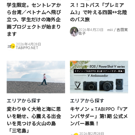
学生限定。セントレアか
ス！コトバス「プレミア
ら台湾／ベトナムへ飛び
ム3」で叶える四国↔︎北陸
立つ、学生だけの海外企
のバス旅
画プロジェクトが始まり
2026年4月23日
miii / 吉田実
ます
佐子
2026年4月28日
TABIPPO.NET
エリアから探す
エリアから探す
変わりゆく大地と海に思
キヤノン × TABIPPO「Vア
いを馳せ、心震える出会
ンバサダー」第1期 公式メ
いを見つける火山の島
ンバー募集！
「三宅島」
2026年2月28日