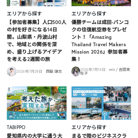
エリアから探す
エリアから探す
【参加者募集】人口500人
優勝チームは成田-バンコ
の村を好きになる14日
クの往復航空券をプレゼ
間。山梨県・丹波山村
ント！「Amazing
で、地域との関係を深
Thailand Travel Makers
め、盛り上げるアイデア
Mission 2026」参加者募
を考える2週間の旅
集！
2026年7月14日
miii / 吉田実
2026年7月28日
西脇 謙志
佐子
TABIPPO
エリアから探す
愛知県内の大学に通う大
まるで陸のビジネスクラ