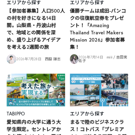
エリアから探す
エリアから探す
【参加者募集】人口500人
優勝チームは成田-バンコ
の村を好きになる14日
クの往復航空券をプレゼ
間。山梨県・丹波山村
ント！「Amazing
で、地域との関係を深
Thailand Travel Makers
め、盛り上げるアイデア
Mission 2026」参加者募
を考える2週間の旅
集！
2026年7月14日
miii / 吉田実
2026年7月28日
西脇 謙志
佐子
TABIPPO
エリアから探す
愛知県内の大学に通う大
まるで陸のビジネスクラ
学生限定。セントレアか
ス！コトバス「プレミア