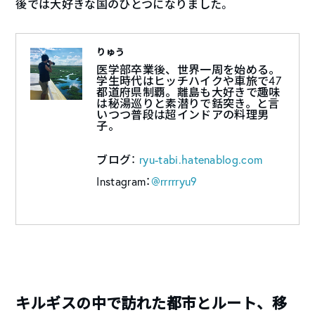
後では大好きな国のひとつになりました。
りゅう
医学部卒業後、世界一周を始める。
学生時代はヒッチハイクや車旅で47
都道府県制覇。離島も大好きで趣味
は秘湯巡りと素潜りで銛突き。と言
いつつ普段は超インドアの料理男
子。
ブログ：
ryu-tabi.hatenablog.com
Instagram：
@rrrrryu9
キルギスの中で訪れた都市とルート、移