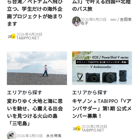
ら台湾／ベトナムへ飛び
ム3」で叶える四国↔︎北陸
立つ、学生だけの海外企
のバス旅
画プロジェクトが始まり
2026年4月23日
miii / 吉田実
ます
佐子
2026年4月28日
TABIPPO.NET
エリアから探す
エリアから探す
変わりゆく大地と海に思
キヤノン × TABIPPO「Vア
いを馳せ、心震える出会
ンバサダー」第1期 公式メ
いを見つける火山の島
ンバー募集！
「三宅島」
2026年2月28日
TABIPPO.NET
2026年3月10日
水元琴美