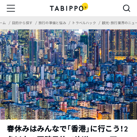
ーム
目的から探す
旅行の準備と悩み
トラベルハック
観光・旅行業界のニュ
春休みはみんなで「香港」に行こう！2