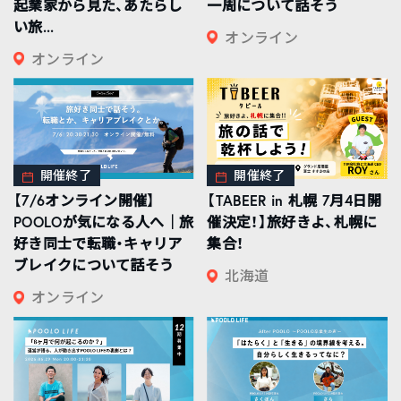
起業家から見た、あたらし
一周について話そう
い旅...
オンライン
オンライン
開催終了
開催終了
【7/6オンライン開催】
【TABEER in 札幌 7月4日開
POOLOが気になる人へ｜旅
催決定！】旅好きよ、札幌に
好き同士で転職・キャリア
集合！
ブレイクについて話そう
北海道
オンライン