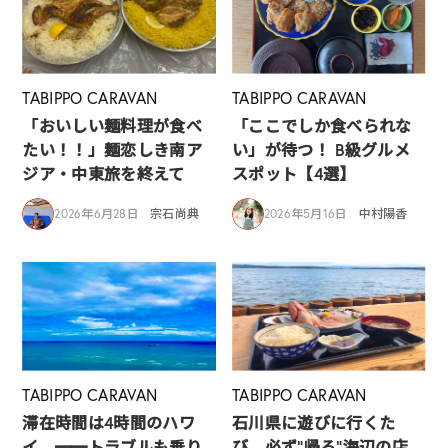
TABIPPO CARAVAN
TABIPPO CARAVAN
「おいしい麺料理が食べ
「ここでしか食べられな
たい！！」麺恋しき南ア
い」が待つ！ B級グルメ
ジア・中東旅を終えて
スポット【4選】
2026年6月28日
宗石尚典
2026年5月16日
中村陽香
TABIPPO CARAVAN
TABIPPO CARAVAN
滞在時間は4時間のハワ
石川県に遊びに行くた
イ。━━トラブルも乗り
び、必ず”帰る”海辺の店