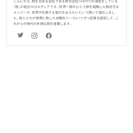
こんにちは、旅を広める会社である株式会社TABIPPOが運営をしている
「旅」の総合WEBメディアです。世界一周のひとり旅を経験した旅好きな
メンバーが、世界中を旅する魅力を伝えたいという想いで設立しまし
た。旅人たちが実際に旅した体験をベースに1つずつ記事を配信して、こ
れからの時代の多様な旅を提案します。