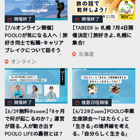
開催終了
開催終了
【7/6オンライン開催】
【TABEER in 札幌 7月4日開
POOLOが気になる人へ｜旅
催決定！】旅好きよ、札幌に
好き同士で転職・キャリア
集合！
ブレイクについて話そう
北海道
オンライン
開催終了
複数日程開催
【6/29無料@zoom】「8ヶ月
【6/22@Zoom】POOLO卒業
で何が起こるのか？」 運営
生座談会〜「はたらく」と
が語る、人が動き出す
「生きる」の境界線を考え
POOLO LIFEの裏側とは？
る。「自分らしく生きる」