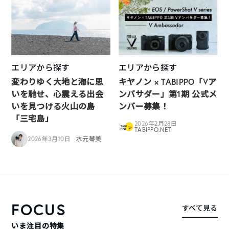
エリアから探す
エリアから探す
変わりゆく大地と海に思
キヤノン × TABIPPO「Vア
いを馳せ、心震える出会
ンバサダー」第1期 公式メ
いを見つける火山の島
ンバー募集！
「三宅島」
2026年2月28日
TABIPPO.NET
2026年3月10日
水元琴美
FOCUS
すべて見る
いま注目の特集