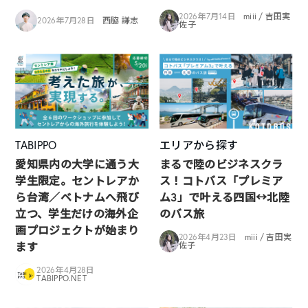
2026年7月14日
miii / 吉田実
2026年7月28日
西脇 謙志
佐子
TABIPPO
エリアから探す
愛知県内の大学に通う大
まるで陸のビジネスクラ
学生限定。セントレアか
ス！コトバス「プレミア
ら台湾／ベトナムへ飛び
ム3」で叶える四国↔︎北陸
立つ、学生だけの海外企
のバス旅
画プロジェクトが始まり
2026年4月23日
miii / 吉田実
ます
佐子
2026年4月28日
TABIPPO.NET